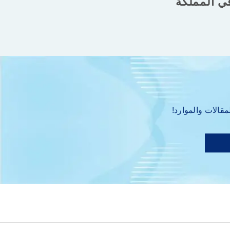
ي المملكة
الات والموارد!