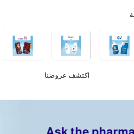
ة
اكتشف عروضنا