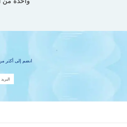
واحدة من أ
انضم إلى أكثر م
س
ج
ل
ف
ي
ن
ش
ر
ت