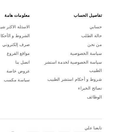
ن
ا
تفاصيل الحساب
معلومات هامة
ا
ل
حسابي
الاسئلة الاكثر شي
ب
حالة الطلب
الشروط و الأحكا
ر
ي
من نحن
صرف إلكتروني
د
سياسة الخصوصية
مواقع الفروع
ي
سياسة الخصوصية لخدمة استشر
اتصل بنا
ة
:
الطبيب
عروض خاصة
شروط و أحكام استشر الطبيب
سياسة مكسب
نصائح الخبراء
الوظائف
تابعنا علي