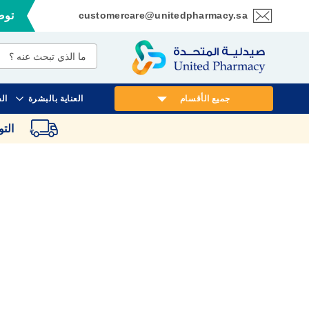
customercare@unitedpharmacy.sa
توصي
تخطي
إلى
المحتوى
جميع الأقسام
العناية بالبشرة
ال
الت