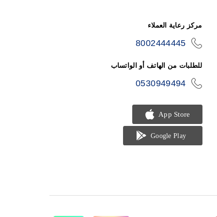
مركز رعاية العملاء
8002444445
icon-
phone
للطلبات من الهاتف أو الواتساب
0530949494
icon-
phone