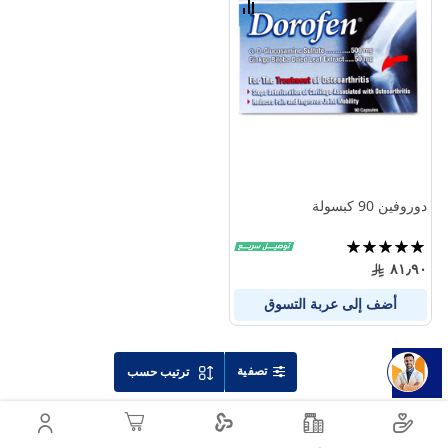
قارن
بين
المنتجات
دوروفين 90 كبسولة
تقييم:
100%
٨١٫٩٠
أضف إلى عربة التسوق
تصفية
ترتيب حسب