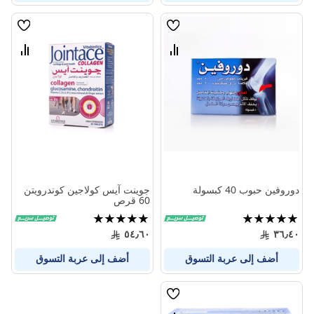
قائمة
قائمة
الامنيات
الامنيا
قارن
قارن
بين
بين
المنتجات
المنتج
دوروفين حبوب 40 كبسولة
جوينت آيس كولاجين كوندرويتن
60 قرص
تقييم:
تقييم:
100%
100%
٥٤٫٦٠
٣٦٫٤٠
أضف إلى عربة التسوق
أضف إلى عربة التسوق
قائمة
الامنيات