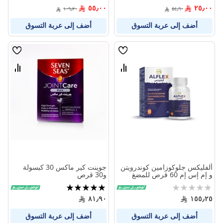
100%
98%
٥٥٫٠٠
٢٥٫٠٠
١٠٩٫٢٠
٥٤٫٦٠
أضف إلى عربة التسوق
أضف إلى عربة التسوق
قائمة
قائمة
الامنيات
الامنيا
قارن
قارن
بين
بين
المنتجات
المنتج
ألفليكس جلوكوزامين كوندرويتن
جوينت كير ماكس 30 كبسولة
و إم إس إم 60 قرص للمضغ
و30 قرص
Rating:
تقييم:
100%
0%
٨١٫٩٠
١٥٥٫٢٥
أضف إلى عربة التسوق
أضف إلى عربة التسوق