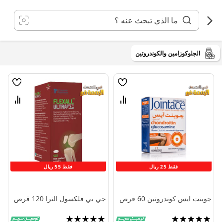
خطي
لى
لمحتوى
الجلوكوزامين والكوندروتين
قائمة
قائمة
الامنيات
الامنيا
قارن
قارن
بين
بين
المنتجات
المنتج
فقط 25 ريال
فقط 55 ريال
جوينت ايس كوندروتين 60 قرص
جي بي فلكسول الترا 120 قرص
تقييم:
تقييم: