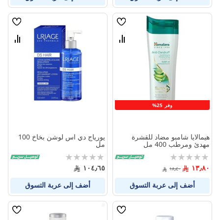
قائمة
قائمة
الامنيات
الامنيا
قارن
قارن
بين
بين
المنتجات
المنتج
وفر 25%
هيمالايا شامبو مضاد للقشرة
يورياج دي اس لوشن بخاخ 100
مهدئ ومرطب 400 مل
مل
Rating:
Rating:
0%
0%
١٠٤٫٦٥
١٣٫٨٠
١٨٫٤٠
أضف إلى عربة التسوق
أضف إلى عربة التسوق
قائمة
قائمة