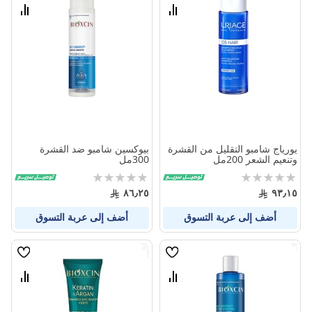
الامنيات
الامنيا
قارن
قارن
بين
بين
المنتجات
المنتج
يورياج شامبو التقليل من القشرة
بيوكسين شامبو ضد القشرة
وتنعيم الشعر 200مل
300مل
Rating:
Rating:
0%
0%
٨٦٫٢٥
٩٣٫١٥
أضف إلى عربة التسوق
أضف إلى عربة التسوق
قائمة
قائمة
الامنيات
الامنيا
قارن
قارن
بين
بين
المنتجات
المنتج