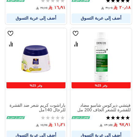
0%
100%
١٦٫٩١
٢٠٫١٨
٢٤٫١٥
٣١٫٠٥
أضف إلى عربة التسوق
أضف إلى عربة التسوق
قائمة
قائمة
الامنيات
الامنيا
قارن
قارن
بين
بين
المنتجات
المنتج
وفر 25%
وفر 25%
فيتشي ديركوس شامبو مضاد
باراشوت كريم شعر ضد القشرة
للقشرة للشعر الجاف 200 مل
للرجال 140مل
تقييم:
Rating:
0%
100%
١١٫٢١
٩٧٫٩١
١٤٫٩٥
١٣٠٫٥٥
أضف إلى عربة التسوق
أضف إلى عربة التسوق