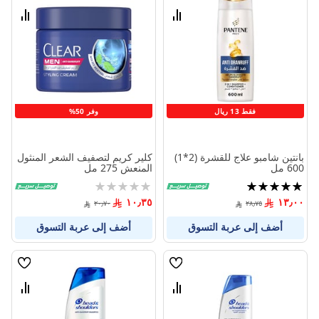
الامنيات
الامنيا
قارن
قارن
بين
بين
المنتجات
المنتج
فقط 13 ريال
وفر 50%
بانتين شامبو علاج للقشرة (2*1)
كلير كريم لتصفيف الشعر المنثول
600 مل
المنعش 275 مل
تقييم:
Rating:
0%
100%
١٠٫٣٥
١٣٫٠٠
٢٠٫٧٠
٢٨٫٧٥
أضف إلى عربة التسوق
أضف إلى عربة التسوق
قائمة
قائمة
الامنيات
الامنيا
قارن
قارن
بين
بين