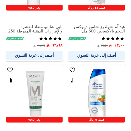
فقط 13 ريال
وفر 50%
هيد آند شولدرز شامبو ديتوكس
بابي شامبو مضاد للقشرة
الفحم بالأكسجين 600 مل
والإفرازات الدهنية المفرطة 250
مل
تقييم:
تقييم:
100%
100%
٦٢٫٦٨
١٣٫٠٠
١٢٥٫٣٥
٣٤٫٥٠
أضف إلى عربة التسوق
أضف إلى عربة التسوق
قائمة
قائمة
الامنيات
الامنيا
قارن
قارن
بين
بين
المنتجات
المنتج
فقط 9 ريال
وفر 40%