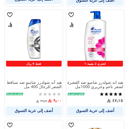
أضف إلى عربة التسوق
قائمة
قائمة
الامنيات
الامنيا
قارن
قارن
بين
بين
المنتجات
المنتج
اشتري 2 بقيمة 1
فقط 9 ريال
هيد اند شولدرز شامبو ضد القشرة
هيد آند شولدرز شامبو ضد تساقط
لشعر ناعم وحريري 1000مل
الشعر للرجال 400 مل
تقييم:
Rating:
0%
100%
٩٫٠٠
٤٧٫١٥
٢٦٫٤٥
أضف إلى عربة التسوق
أضف إلى عربة التسوق
قائمة
قائمة