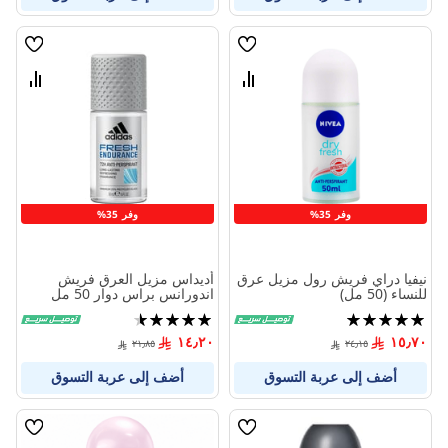
قائمة
قائمة
الامنيات
الامنيا
قارن
قارن
بين
بين
المنتجات
المنتج
وفر 35%
وفر 35%
نيفيا دراي فريش رول مزيل عرق
أديداس مزيل العرق فريش
للنساء (50 مل)
اندورانس براس دوار 50 مل
تقييم:
تقييم:
90%
100%
١٤٫٢٠
١٥٫٧٠
٢١٫٨٥
٢٤٫١٥
أضف إلى عربة التسوق
أضف إلى عربة التسوق
قائمة
قائمة