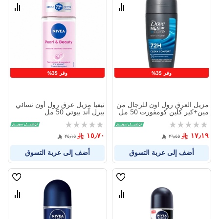
الامنيات
الامنيا
قارن
قارن
بين
بين
المنتجات
المنتج
وفر 35%
وفر 35%
مزيل العرق رول اون للرجال من
نيفيا مزيل عرق رول أون نسائي
مين+كير كلين كومفورت 50 مل
بيرل آند بيوتي 50 مل
Rating:
Rating:
0%
0%
١٥٫٧٠
١٧٫١٩
٢٤٫١٥
٢٦٫٤٥
أضف إلى عربة التسوق
أضف إلى عربة التسوق
قائمة
قائمة
الامنيات
الامنيا
قارن
قارن
بين
بين
المنتجات
المنتج