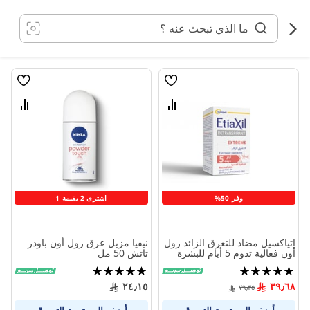
خطي
لى
لمحتوى
قائمة
قائمة
الامنيات
الامنيا
قارن
قارن
بين
بين
المنتجات
المنتج
وفر 50%
اشترى 2 بقيمة 1
إتياكسيل مضاد للتعرق الزائد رول
نيفيا مزيل عرق رول أون باودر
أون فعالية تدوم 5 أيام للبشرة
تاتش 50 مل
العادية 15 مل
تقييم:
تقييم:
100%
100%
٢٤٫١٥
٣٩٫٦٨
٧٩٫٣٥