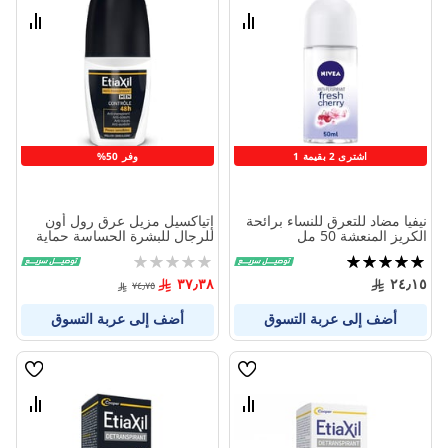
الامنيات
الامنيا
قارن
قارن
بين
بين
المنتجات
المنتج
اشترى 2 بقيمة 1
وفر 50%
نيفيا مضاد للتعرق للنساء برائحة
إتياكسيل مزيل عرق رول أون
الكريز المنعشة 50 مل
للرجال للبشرة الحساسة حماية
لمدة 48 ساعة 50 مل
تقييم:
Rating:
0%
100%
٣٧٫٣٨
٢٤٫١٥
٧٤٫٧٥
أضف إلى عربة التسوق
أضف إلى عربة التسوق
قائمة
قائمة
الامنيات
الامنيا
قارن
قارن
بين
بين