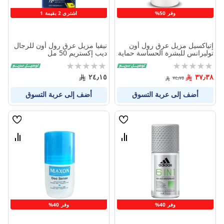
وفر 50%
اشترى 2 بقيمة 1
إتياكسيل مزيل عرق رول أون
نيفيا مزيل عرق رول أون للرجال
توليرانس للبشرة الحساسة حماية
ديب إكستريم 50 مل
لمدة 48 ساعة 50 مل
Rating:
Rating:
0%
0%
٢٤٫١٥
٣٧٫٣٨
٧٤٫٧٥
أضف إلى عربة التسوق
أضف إلى عربة التسوق
قائمة
قائمة
الامنيات
الامنيا
قارن
قارن
بين
بين
المنتجات
المنتج
وفر 40%
وفر 40%