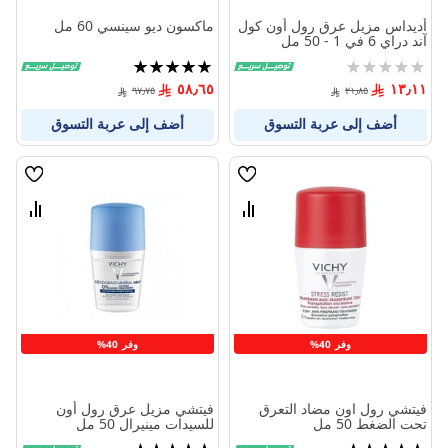
أديداس مزيل عرق رول أون كول
ماكسون ديو سينسي 60 مل
آند دراي 6 في 1 - 50 مل
Rating:
تقييم:
100%
0%
٥٨٫٦٥
١٣٫١١
٩٧٫٧٥
٢١٫٨٥
أضف إلى عربة التسوق
أضف إلى عربة التسوق
قائمة
قائمة
الامنيات
الامنيا
قارن
قارن
بين
بين
المنتجات
المنتج
وفر 40%
وفر 40%
فيتشي رول اون مضاد التعرق
فيتشي مزيل عرق رول أون
تحت الضغط 50 مل
للسيدات مينيرال 50 مل
تقييم:
تقييم: