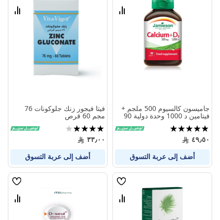
الامنيات
الامنيا
قارن
قارن
بين
بين
المنتجات
المنتج
جاميسون كالسيوم 500 ملجم +
فيتا فيجور زنك جلوكونات 76
فيتامين د 1000 وحدة دولية 90
مجم 60 قرص
كبسولة
تقييم:
تقييم:
80%
100%
٣٣٫٠٠
٤٩٫٥٠
أضف إلى عربة التسوق
أضف إلى عربة التسوق
قائمة
قائمة
الامنيات
الامنيا
قارن
قارن
بين
بين