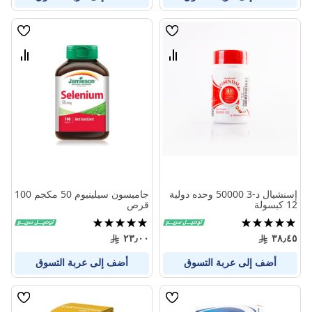
قائمة
قائمة
الامنيات
الامنيا
قارن
قارن
بين
بين
المنتجات
المنتج
إسنشيال د-3 50000 وحده دولية
جاميسون سيلينيوم 50 مكجم 100
12 كبسولة
قرص
تقييم:
تقييم:
100%
97%
٢٣٫٠٠
٣٨٫٤٥
أضف إلى عربة التسوق
أضف إلى عربة التسوق
قائمة
قائمة