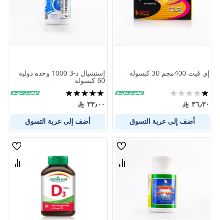
إي فيت 400مجم 30 كبسوله
إسنشيال د-3 1000 وحده دوليه
60 كبسوله
تقييم:
تقييم:
100%
20%
٣٣٫٠٠
٣٦٫٣٠
أضف إلى عربة التسوق
أضف إلى عربة التسوق
قائمة
قائمة
الامنيات
الامنيا
قارن
قارن
بين
بين
المنتجات
المنتج