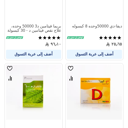
ديفا-دي 50000وحده 8 كبسوله
بريما فيتامين د3 50000 وحده،
علاج نقص فيتامين د - 30 كبسولة
تقييم:
تقييم:
96%
100%
٩٦٫١٠
٢٥٫٦٥
أضف إلى عربة التسوق
أضف إلى عربة التسوق
قائمة
قائمة
الامنيات
الامنيا
قارن
قارن
بين
بين
المنتجات
المنتج