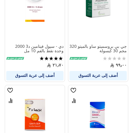
المنتجات
المنتج
جي بي بروسميتو ساو بالميتو 320
دي - سيول فيتامين د3 2000
مجم 30 كبسولة
وحدة نقط بالفم 10 مل
Rating:
تقييم:
100%
0%
٢١٫٧٠
٩٩٫٠٠
أضف إلى عربة التسوق
أضف إلى عربة التسوق
قائمة
قائمة
الامنيات
الامنيا
قارن
قارن
بين
بين
المنتجات
المنتج