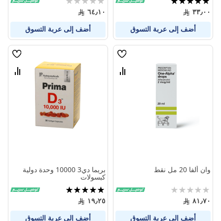
0%
100%
٦٤٫١٠
٣٣٫٠٠
أضف إلى عربة التسوق
أضف إلى عربة التسوق
قائمة
قائمة
الامنيات
الامنيا
قارن
قارن
بين
بين
المنتجات
المنتج
وان ألفا 20 مل نقط
بريما دي3 10000 وحدة دولية
كبسولات
Rating:
تقييم:
100%
0%
١٩٫٢٥
٨١٫٧٠
أضف إلى عربة التسوق
أضف إلى عربة التسوق