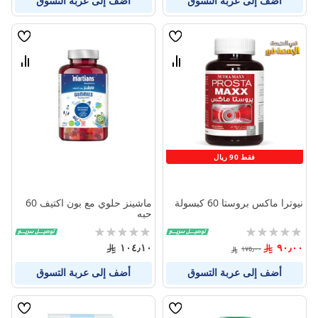
أضف إلى عربة التسوق
أضف إلى عربة التسوق
قائمة
قائمة
الامنيات
الامنيا
قارن
قارن
بين
بين
المنتجات
المنتج
فقط 90 ريال
نيوترا ماكس بروستا 60 كبسولة
ماشينز حلوي مع بون اكتيف 60
حبه
Rating:
Rating:
0%
0%
١٠٤٫١٠
٩٠٫٠٠
١٧٥٫٠٠
أضف إلى عربة التسوق
أضف إلى عربة التسوق
قائمة
قائمة