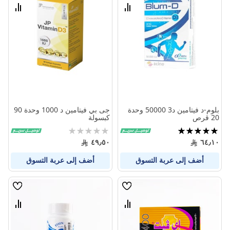
الامنيات
الامنيا
قارن
قارن
بين
بين
المنتجات
المنتج
بلوم-د فيتامين د3 50000 وحدة
جى بي فيتامين د 1000 وحدة 90
20 قرص
كبسولة
تقييم:
Rating:
0%
100%
٤٩٫٥٠
٦٤٫١٠
أضف إلى عربة التسوق
أضف إلى عربة التسوق
قائمة
قائمة
الامنيات
الامنيا
قارن
قارن
بين
بين
المنتجات
المنتج