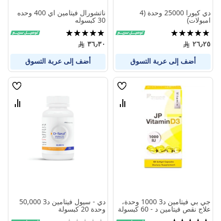
دي كيورا 25000 وحدة (4
ناتشورال فيتامين اي 400 وحده
امبولات)
30 كبسوله
تقييم:
تقييم:
100%
100%
٣٦٫٣٠
٢٦٫٢٥
أضف إلى عربة التسوق
أضف إلى عربة التسوق
قائمة
قائمة
الامنيات
الامنيا
قارن
قارن
بين
بين
المنتجات
المنتج
جي بي فيتامين د3 1000 وحدة،
دي - سيول فيتامين د3 50,000
علاج نقص فيتامين د - 60 كبسولة
وحدة 20 كبسولة
تقييم:
Rating: