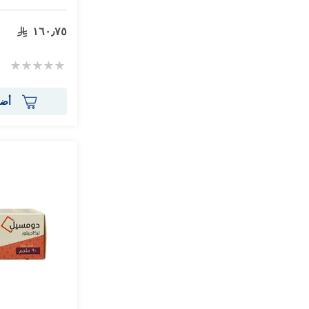
١٦٠٫٧٥
Rating:
0%
أضف