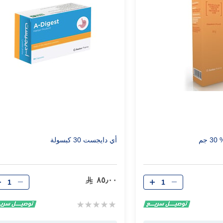
أي دايجست 30 كبسولة
الكمية
الكمية
٨٥٫٠٠
Rating:
0%