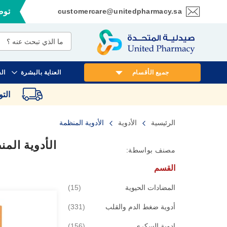
customercare@unitedpharmacy.sa
توصي
تخطي
إلى
المحتوى
جميع الأقسام
العناية بالبشرة
ال
الت
الرئيسية
الأدوية
الأدوية المنظمة
الأدوية الم
مصنف بواسطة:
القسم
قطع
المضادات الحيوية
15
قطع
أدوية ضغط الدم والقلب
331
قطع
ادوية السكري
156