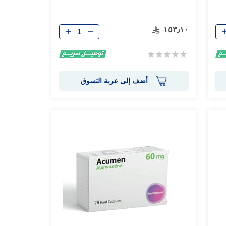
الكمية
١٥٣٫١٠
Rating:
0%
أضف إلى عربة التسوق