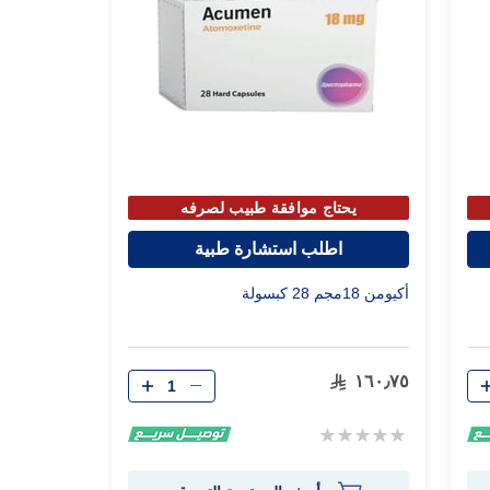
يحتاج موافقة طبيب لصرفه
اطلب استشارة طبية
أكيومن 18مجم 28 كبسولة
الكمية
١٦٠٫٧٥
Rating:
0%