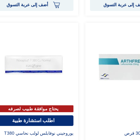
 إلى عربة التسوق
أضف إلى عربة التسوق
يحتاج موافقة طبيب لصرفه
اطلب استشارة طبية
يوروجيني نوفابلس لولب نحاسي T380