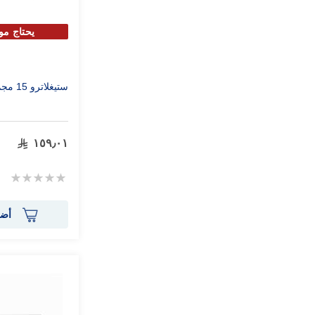
يحتاج مو
ستيغلاترو 15 مجم 30 قرص
١٥٩٫٠١
Rating:
0%
أضف