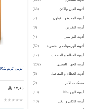
قطع
أدوية العين والاذن
63
قطع
أدوية المعدة و القولون
7
قطع
أدوية النقرس
8
قطع
أدوية البواسير
4
قطع
أدوية الهرمونات و الخصوبة
52
قطع
أدوية العظام و العضلات
17
قطع
أدوية الجهاز العصبى
202
أدولين كريم 0.1% 30 جم
قطع
أدوية العظام و المفاصل
3
قطع
مسكنات الالم
2
١٧٫١٥
قطع
أدوية البروستاتا
13
Rating:
قطع
أدوية الكلى و الكبد
40
0%