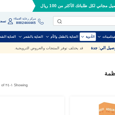
ل مجاني لكل طلباتك الأكثر من 100 ريال
مركز رعاية العملاء
تسجي
8002444445
فيتامينات
الأدوية
العناية بالطفل والأم
العناية بالشعر
العناية الش
وصيل الي
:
جدة
قد يختلف توفر المنتجات والعروض الترويجية.
نظمة
٩
of
٢٤
-
١
Showing