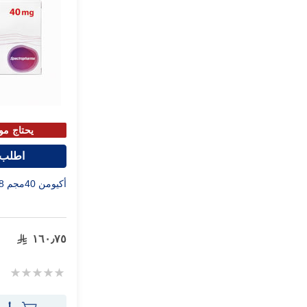
يحتاج مو
اطلب 
أكيومن 40مجم 28 كبسولة
١٦٠٫٧٥
Rating:
0%