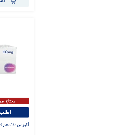
أضف
يحتاج مو
اطلب 
أكيومن 10مجم 28 كبسولة