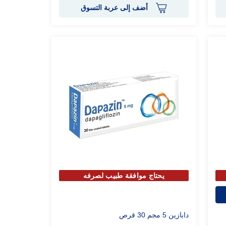
أضف إلى عربة التسوق
يحتاج موافقة طبيب لصرفه
دابازين 5 مجم 30 قرص