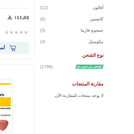
قطع
أفالون
12
١٤٤٫٥٥
قطع
كانستين
5
قطع
جمجوم فارما
3
Rating:
0%
قطع
نيكوتينيل
3
أضف
نوع الشحن
قطع
1799
مقارنة المنتجات
لا يوجد منتجات للمقارنة الآن.