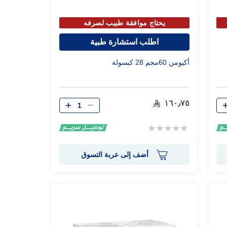
يحتاج موافقة طبيب لصرفه
اطلب استشارة طبية
أكيومن 60مجم 28 كبسولة
الكمية
١٦٠٫٧٥
Rating:
0%
أضف إلى عربة التسوق