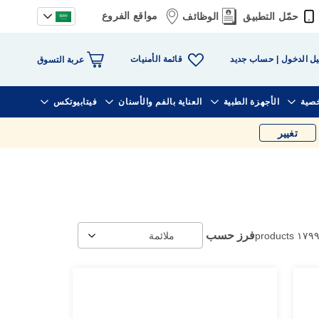
مواقع الفروع
حمّل التطبيق
الوظائف
قائمة الأمنيات
ل الدخول
حساب جديد
عربة التسوق
خصية
الأجهزة الطبية
العناية بالفم والأسنان
فيتابيوتكس
تغيير
فرز حسب
products
١٧٩