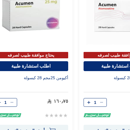
افقة طبيب لصرفه
يحتاج موافقة طبيب لصرفه
استشارة طبية
اطلب استشارة طبية
أكيومن 25مجم 28 كبسولة
الكمية
الكمية
١٦٠٫٧٥
Rating:
0%