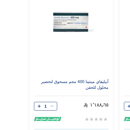
أبيليفاي مينتينا 400 مجم مسحوق لتحضير
محلول للحقن
الكمية
١٬١٨٨٫٦٥
Rating:
0%