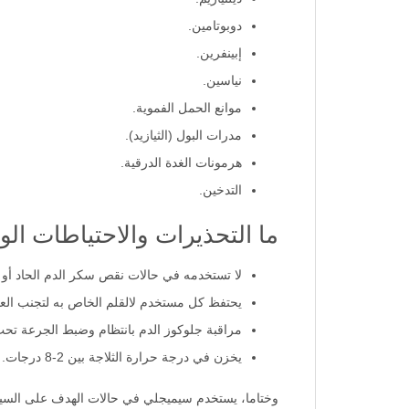
دوبوتامين.
إبينفرين.
نياسين.
موانع الحمل الفموية.
مدرات البول (الثيازيد).
هرمونات الغدة الدرقية.
التدخين.
ما التحذيرات والاحتياطات الواجب مراعاتها 
لا تستخدمه في حالات نقص سكر الدم الحاد أو 
يحتفظ كل مستخدم لالقلم الخاص به لتجنب الع
مراقبة جلوكوز الدم بانتظام وضبط الجرعة ت
يخزن في درجة حرارة الثلاجة بين 2-8 درجات.
وختاما، يستخدم سيميجلي في حالات الهدف على السيطر