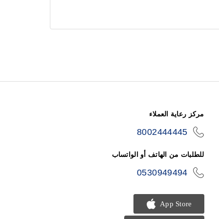
مركز رعاية العملاء
8002444445
icon-
phone
للطلبات من الهاتف أو الواتساب
0530949494
icon-
phone