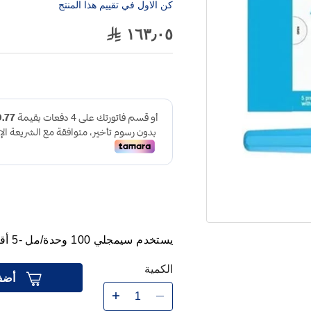
كن الاول في تقييم هذا المنتج
١٦٣٫٠٥
يستخدم سيمجلي 100 وحدة/مل -5 أقلام 3 مل في الحفاظ على مستوى السكر في الدم.
الكمية
أضف