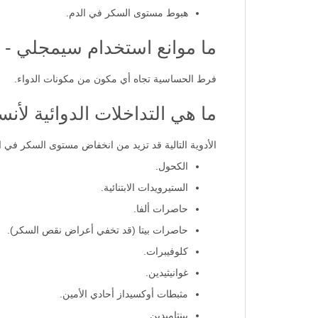
هبوط مستوى السكر في الدم.
ما موانع استخدام سيمجلي - إنسولين غلارجين 100 وحدة/مل
فرط الحساسية تجاه أي مكون من مكونات الدواء.
ما هي التداخلات الدوائية لأن
الأدوية التالية قد تزيد من انخفاض مستوى السكر في ا
الكحول.
الستيرويدات الابتنائية.
حاصرات ألفا.
حاصرات بيتا (قد تخفي أعراض نقص السكر).
كلوفيبرات.
غوانيثيدين.
مثبطات أوكسيداز أحادي الأمين.
بينتاميدين.