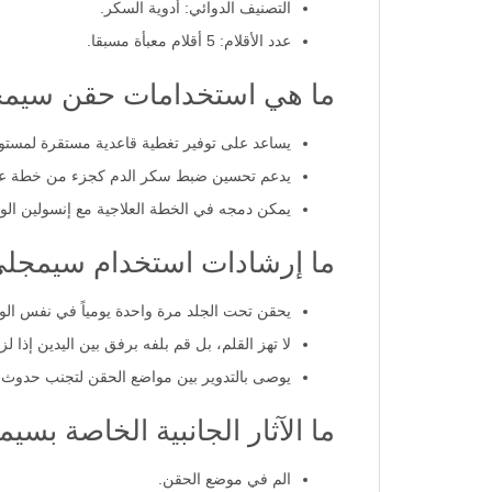
التصنيف الدوائي: أدوية السكر.
عدد الأقلام: 5 أقلام معبأة مسبقا.
ما هي استخدامات حقن سيمجلي 100 
يساعد على توفير تغطية قاعدية مستقرة لمستوى الإنسولين على مدار 24 س
يدعم تحسين ضبط سكر الدم كجزء من خطة عل
يمكن دمجه في الخطة العلاجية مع إنسولين الو
ما إرشادات استخدام سيمجلي، حقن أنسولي
يحقن تحت الجلد مرة واحدة يومياً في نفس الوق
لا تهز القلم، بل قم بلفه برفق بين اليدين إذا ل
يوصى بالتدوير بين مواضع الحقن لتجنب حدوث ا
ما الآثار الجانبية الخاصة بسيمغلي أنسولين جل
الم في موضع الحقن.