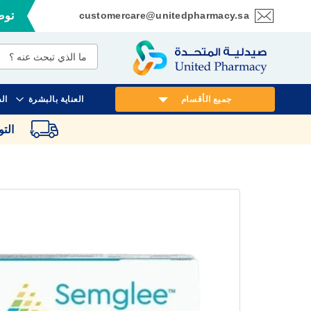
customercare@unitedpharmacy.sa
توصي
تخطي
إلى
المحتوى
جميع الأقسام
العناية بالبشرة
ال
الت
انتقل
إلى
النهاية
معرض
الصور