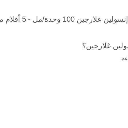
 - 5 أقلام معبأة مسبقاً - 3 مل؟
سولين غلارجين؟
لدم: