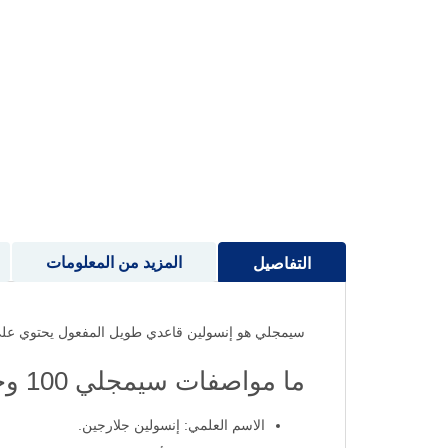
إلى
بداية
معرض
الصور
المزيد من المعلومات
التفاصيل
سيمجلي هو إنسولين قاعدي طويل المفعول يحتوي على إنسولين جلارجين بتركيز
ما مواصفات سيمجلي 100 وحدة / مل 5 أقلام معبأة 3 مل؟
الاسم العلمي: إنسولين جلارجين.