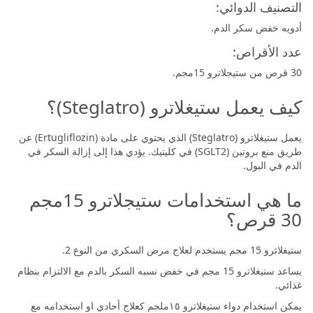
التصنيف الدوائي:
أدويه خفض سكر الدم.
عدد الأقراص:
30 قرص من ستيجلاترو 15مجم.
كيف يعمل ستيغلاترو (Steglatro)؟
يعمل ستيغلاترو (Steglatro) الذي يحتوي على مادة (Ertugliflozin) عن
طريق منع بروتين (SGLT2) في كليتيك. يؤدي هذا إلى إزالة السكر في
الدم في البول.
ما هي استخدامات ستيجلاترو 15مجم
30 قرص؟
ستيغلاترو 15 مجم يستخدم لعلاج مرض السكري من النوع 2.
يساعد ستيغلاترو 15 مجم في خفض نسبه السكر بالدم مع الالتزام بنظام
غذائي.
يمكن استخدام دواء ستيغلاترو ١٥ملجم كعلاج أحادي او استخدامه مع