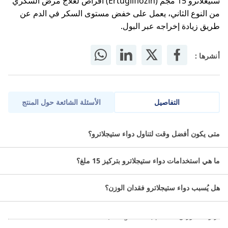
ستيغلاترو 15 مجم (Ertugliflozin) أقراص لعلاج مرض السكري
من النوع الثاني، يعمل على خفض مستوى السكر في الدم عن
طريق زيادة إخراجه عبر البول.
أنشرها :
التفاصيل
الأسئلة الشائعة حول المنتج
ستيغلاترو 15 مجم 30 قرص يحتوي هذا الدواء على المادة الفعالة
متى يكون أفضل وقت لتناول دواء ستيجلاترو؟
ارتوجليفلوزين التي تساعد في خفض نسبة السكر في الدم لعلاج مرض
السكري من النوع 2.
ما هي استخدامات دواء ستيجلاترو بتركيز 15 ملغ؟
مواصفات ستيغلاترو 15 مجم 30 قرص:
هل يُسبب دواء ستيجلاترو فقدان الوزن؟
الاسم العلمي:
ارتوجليفلوزين 15مجم (Ertugliflozin).