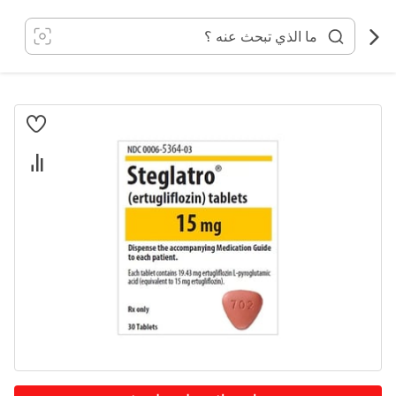
خطي
لى
لمحتوى
انتقل
إلى
النهاية
معرض
الصور
تخطي