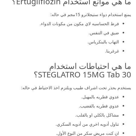
ما هي موانع استخدام Ertugliflozin؟
يمنع استخدام دواء ستيجلاترو 15مجم في حاله:
فرط الحساسيه لاي مكون من مكونات الدواء.
ضيق في التنفس.
التهاب بالبنكرياس.
غرغرينا.
ما هي احتياطات استخدام
STEGLATRO 15MG Tab 30؟
يستخدم بحذر تحت اشراف طبيب ويلتزم اخذ الاحتياط في حاله:
عدوي فطريه بالمهبل.
عدوي فطريه بالقضيب.
مشاكل بالكلي او بالقلب.
تناول أدويه اخري من أدويه السكري.
ان كنت مريض سكر من النوع الأول.