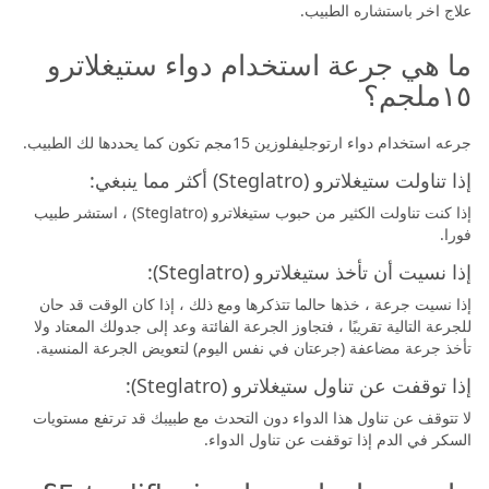
علاج اخر باستشاره الطبيب.
ما هي جرعة استخدام دواء ستيغلاترو
١٥ملجم؟
جرعه استخدام دواء ارتوجليفلوزين 15مجم تكون كما يحددها لك الطبيب.
إذا تناولت ستيغلاترو (Steglatro) أكثر مما ينبغي:
إذا كنت تناولت الكثير من حبوب ستيغلاترو (Steglatro) ، استشر طبيب
فورا.
إذا نسيت أن تأخذ ستيغلاترو (Steglatro):
إذا نسيت جرعة ، خذها حالما تتذكرها ومع ذلك ، إذا كان الوقت قد حان
للجرعة التالية تقريبًا ، فتجاوز الجرعة الفائتة وعد إلى جدولك المعتاد ولا
تأخذ جرعة مضاعفة (جرعتان في نفس اليوم) لتعويض الجرعة المنسية.
إذا توقفت عن تناول ستيغلاترو (Steglatro):
لا تتوقف عن تناول هذا الدواء دون التحدث مع طبيبك قد ترتفع مستويات
السكر في الدم إذا توقفت عن تناول الدواء.