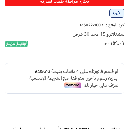
يحتاج موافقة طبيب لصرفه
إلى
بداية
الأدوية
معرض
الصور
كود المنتج :
1007-MS022
ستيغلاترو 15 مجم 30 قرص
١٥٩٫٠١