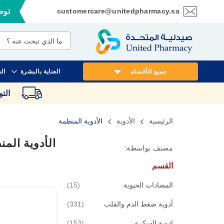
customercare@unitedpharmacy.sa
توصي
تخطي
إلى
المحتوى
جميع الأقسام
العناية بالبشرة
ال
الت
الرئيسية
الأدوية
الأدوية المنظمة
الأدوية الم
مصنف بواسطة:
القسم
قطع
المضادات الحيوية
15
قطع
أدوية ضغط الدم والقلب
331
قطع
ادوية السكري
153