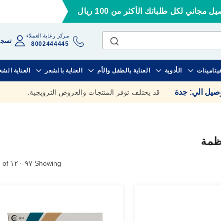
ل مجاني لكل طلباتك الأكثر من 100 ريال
مركز رعاية العملاء
تسجي
8002444445
فيتامينات
الأدوية
العناية بالطفل والأم
العناية بالشعر
العناية الش
وصيل الي
:
جدة
قد يختلف توفر المنتجات والعروض الترويجية.
نظمة
٦
of
١٢٠
-
٩٧
Showing