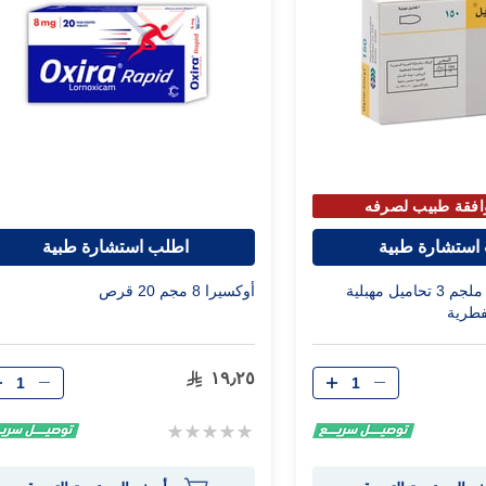
افقة طبيب لصرفه
استشارة طبية
اطلب استشارة طبية
جاينو كوريل 150 ملجم 3 تحاميل مهبلية
أوكسيرا 8 مجم 20 قرص
لفطرية
الكمية
الكمية
١٩٫٢٥
Rating:
0%