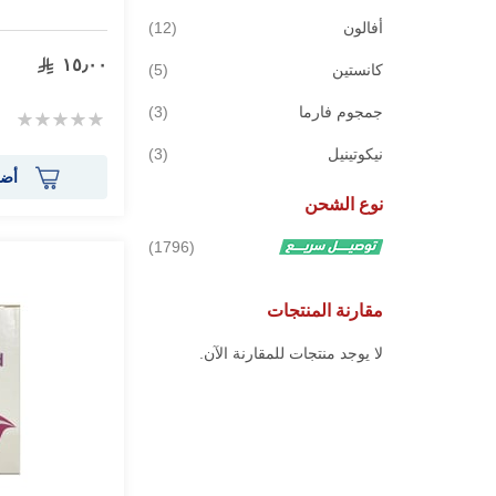
قطع
أفالون
12
١٥٫٠٠
قطع
كانستين
5
قطع
جمجوم فارما
3
Rating:
0%
قطع
نيكوتينيل
3
أضف
نوع الشحن
قطع
1796
مقارنة المنتجات
لا يوجد منتجات للمقارنة الآن.