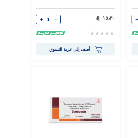
الكمية
١٥٫٣٠
Rating:
0%
أضف إلى عربة التسوق