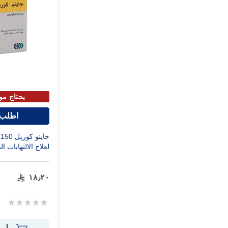
يحتاج مو
اطلب 
لعلاج الالتهابات ا
١٨٫٢٠
Rating:
0%