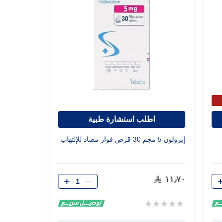
اطلب استشارة طبية
إيزولون 5 مجم 30 قرص فوار مضاد للإلتهاب
الكمية
١١٫٧٠
Rating:
0%