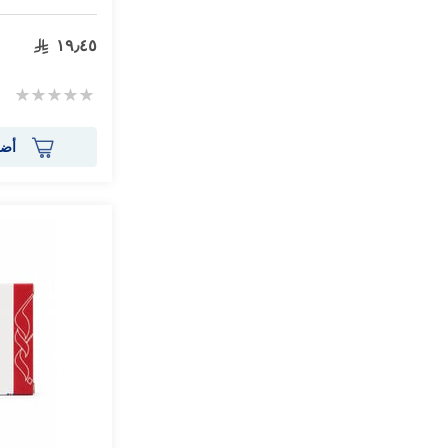
١٩٫٤٥
Rating:
0%
أضف