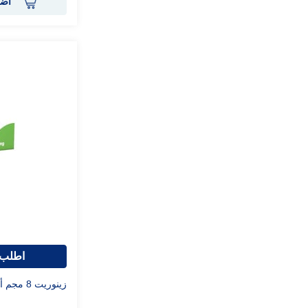
أضف
اطلب 
زينوريت 8 مجم أقراص مغلفة