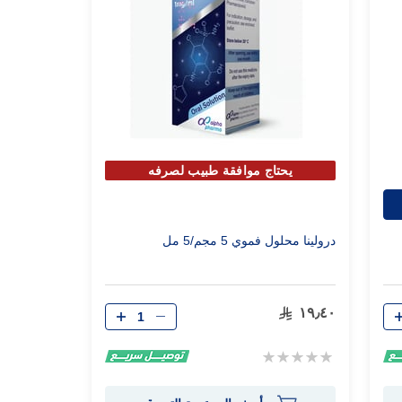
يحتاج موافقة طبيب لصرفه
درولينا محلول فموي 5 مجم/5 مل
الكمية
١٩٫٤٠
Rating:
0%