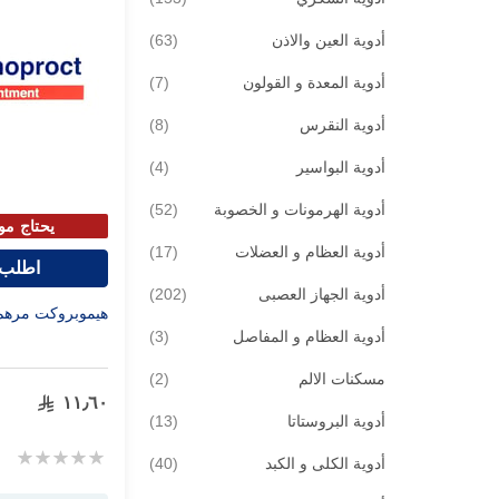
قطع
أدوية العين والاذن
63
قطع
أدوية المعدة و القولون
7
قطع
أدوية النقرس
8
قطع
أدوية البواسير
4
قطع
أدوية الهرمونات و الخصوبة
52
يحتاج مو
قطع
أدوية العظام و العضلات
17
اطلب 
قطع
أدوية الجهاز العصبى
202
هيموبروكت مرهم 30 ج
قطع
أدوية العظام و المفاصل
3
قطع
مسكنات الالم
2
١١٫٦٠
قطع
أدوية البروستاتا
13
Rating:
قطع
أدوية الكلى و الكبد
40
0%