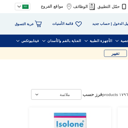
مواقع الفروع
حمّل التطبيق
الوظائف
قائمة الأمنيات
ل الدخول
حساب جديد
عربة التسوق
خصية
الأجهزة الطبية
العناية بالفم والأسنان
فيتابيوتكس
تغيير
فرز حسب
products
١٧٩