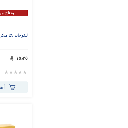
يحتاج مو
ليفوجاند 25 ميكروجرام أقراص
١٥٫٣٥
Rating:
0%
أضف