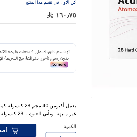
كن الاول في تقييم هذا المنتج
١٦٠٫٧٥
يعمل أكيومن 40 م
غير منبهة، وتأتي العبوة بـ 28 كبسولة صلبة.
الكمية
أضف