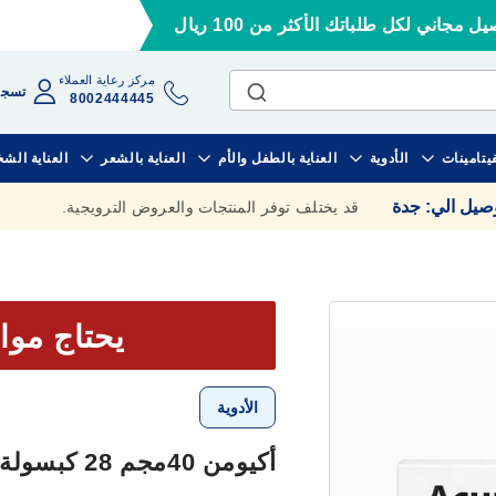
ل مجاني لكل طلباتك الأكثر من 100 ريال
مركز رعاية العملاء
تسجي
8002444445
فيتامينات
الأدوية
العناية بالطفل والأم
العناية بالشعر
العناية الش
وصيل الي
:
جدة
قد يختلف توفر المنتجات والعروض الترويجية.
يحتاج موا
الأدوية
أكيومن 40مجم 28 كبسولة