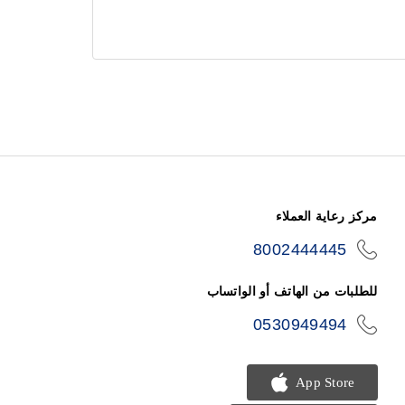
مركز رعاية العملاء
8002444445
icon-
phone
للطلبات من الهاتف أو الواتساب
0530949494
icon-
phone