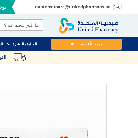
customercare@unitedpharmacy.sa
توصي
تخطي
إلى
المحتوى
جميع الأقسام
العناية بالبشرة
ال
الت
انتقل
إلى
النهاية
معرض
الصور