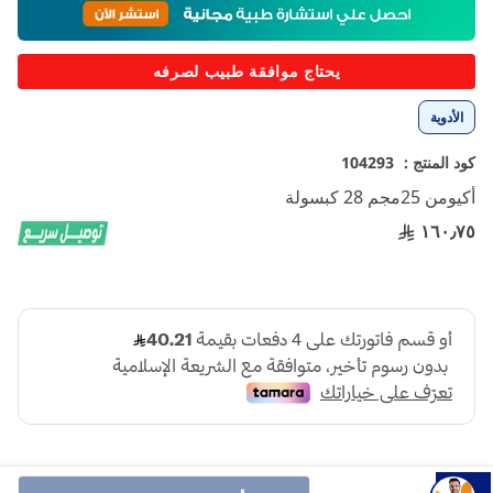
إلى
بداية
معرض
يحتاج موافقة طبيب لصرفه
الصور
الأدوية
كود المنتج :
104293
أكيومن 25مجم 28 كبسولة
١٦٠٫٧٥