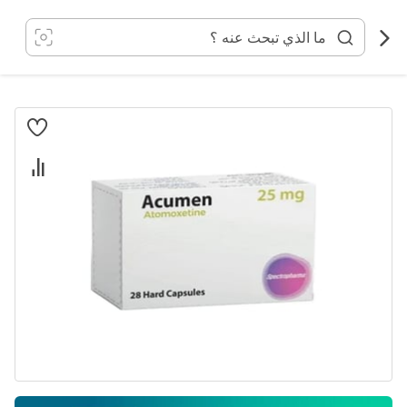
خطي
لى
لمحتوى
انتقل
إلى
النهاية
معرض
الصور
تخطي