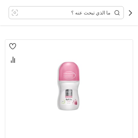
خطي
لى
لمحتوى
انتقل
إلى
النهاية
معرض
الصور