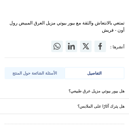
تمتعي بالانتعاش والثقة مع بيور بيوتي مزيل العرق المبيض رول
أون - فريش
أنشرها :
التفاصيل
الأسئلة الشائعة حول المنتج
يعمل على تبييض منطقة الإبط. • خلاصة شجرة التشيلي الموجودة داخله
هل بيور بيوتي مزيل عرق طبيعي؟
تعمل بشكل طبيعي وفعال على أيقاف أي تلون مستقبلي. • يؤمن الحماية
الكاملة طوال اليوم من التعرق. • مناسب للبشرة الحساسة. • متوفر
هل يترك آثارًا على الملابس؟
بتشكيلة من العطور المميزة