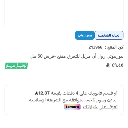
تخطي
بيور بيوتي
العناية الشخصية
إلى
بداية
كود المنتج :
213966
معرض
بيوربيوتي رول أن مزيل للتعرق مفتح -فرش 60 مل
الصور
٤٩٫٤٥