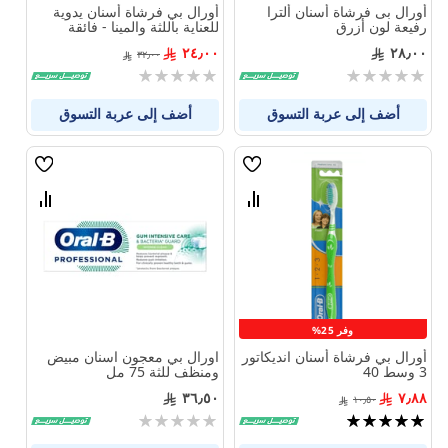
أورال بى فرشاة أسنان ألترا
أورال بي فرشاة أسنان يدوية
رفيعة لون أزرق
للعناية باللثة والمينا - فائقة
النعومة 40
٢٤٫٠٠
٢٨٫٠٠
٣٢٫٠٠
Rating:
Rating:
0%
0%
أضف إلى عربة التسوق
أضف إلى عربة التسوق
قائمة
قائمة
الامنيات
الامنيا
قارن
قارن
بين
بين
المنتجات
المنتجا
وفر 25%
أورال بي فرشاة أسنان انديكاتور
اورال بي معجون اسنان مبيض
3 وسط 40
ومنظف للثة 75 مل ‎
٣٦٫٥٠
٧٫٨٨
١٠٫٥٠
تقييم:
Rating:
0%
100%