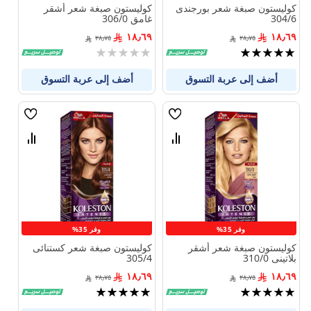
كوليستون صبغة شعر بورجندى
كوليستون صبغة شعر أشقر
304/6
غامق 306/0
١٨٫٦٩
١٨٫٦٩
٢٨٫٧٥
٢٨٫٧٥
تقييم:
Rating:
0%
100%
أضف إلى عربة التسوق
أضف إلى عربة التسوق
قائمة
قائمة
الامنيات
الامنيا
قارن
قارن
بين
بين
المنتجات
المنتجا
وفر 35%
وفر 35%
كوليستون صبغة شعر أشقر
كوليستون صبغة شعر كستنائى
بلاتينى 310/0
305/4
١٨٫٦٩
١٨٫٦٩
٢٨٫٧٥
٢٨٫٧٥
تقييم:
تقييم:
100%
100%