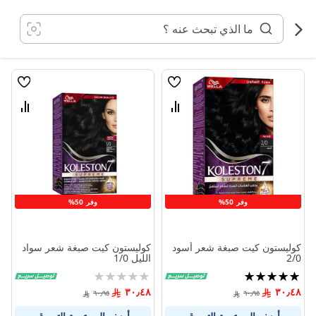
خطي
لى
لمحتوى
قائمة
قائمة
الامنيات
الامنيا
قارن
قارن
بين
بين
المنتجات
المنتج
وفر 50%
وفر 50%
كوليستون كيت صبغة شعر أسود
كوليستون كيت صبغة شعر سواد
2/0
الليل 1/0
تقييم:
Rating:
0%
100%
٣٠٫٤٨
٣٠٫٤٨
٦٠٫٩٥
٦٠٫٩٥