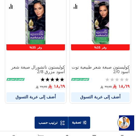
الامنيات
الامنيا
قارن
قارن
بين
بين
المنتجات
المنتج
وفر 35%
وفر 35%
كوليستون صبغة شعر طبيعية توت
كوليستون ناتشورال صبغة شعر
أسود 2/0
أسود مزرق 2/8
Rating:
تقييم:
100%
0%
١٨٫٦٩
١٨٫٦٩
٢٨٫٧٥
٢٨٫٧٥
أضف إلى عربة التسوق
أضف إلى عربة التسوق
تصفية
ترتيب حسب