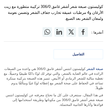
كوليستون صبغة شعر أشقر غامق 306/0 تركيبة متطورة مع زيت
الأرغان و4 مرطبات عميقة تحارب جفاف الشعر وتضمن نعومة
ولمعان الشعر بعد الصبغ.
أنشرها :
التفاصيل
صبغة الشعر
كوليستون انتنس أشقر غامق 306/0 هي واحدة من الصبغات
الرائدة في عالم العناية بالشعر، والتي توفر لك لونًا داكنًا طبيعيًا وجميلًا، مع
تغطية مثالية للشعر الرمادي أو الأبيض. تتميز هذه الصبغة بتركيبة مبتكرة
تساعد في الحفاظ على صحة الشعر مع إعطائه لونًا غنيًا ومتألقًا يدوم
طويلاً.
في هذا المقال، سنتعرف على كل ما تحتاج معرفته عن كوليستون انتنس
صبغة شعر أشقر غامق 306/0 من مكوناتها وطريقة استخدامها إلى
فوائدها وآثارها الجانبية المحتملة.