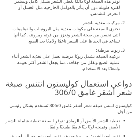
توفر هذه الصبغة لونًا دائمًا يغطي الشعر بشكل كامل ويستمر
لفترة طويلة دون أن يتأثر بالعوامل الخارجية مثل الغسل أو
التعرض للشمس.
مركبات مغذية للشعر:
تحتوي الصبغة على مكونات مغذية مثل البروتينات والفيتامينات
التي تحسن من صحة الشعر وتعزز من قوته ومرونته. كما أنها
تساعد في الحفاظ على الشعر ناعمًا ولامعًا بعد الصبغ.
زيوت مرطبة:
تركيبة الصبغة تشمل زيوتًا مرطبة تعمل على تغذية الشعر أثناء
عملية الصبغ وتقلل من جفافه، مما يجعل الشعر أكثر نعومة
ولمعانًا بعد الاستخدام.
دواعي استعمال كوليستون انتنس صبغة
شعر أشقر غامق 306/0
كوليستون انتنس صبغة شعر أشقر غامق 306/0 تُستخدم بشكل رئيسي
من أجل:
تغطية الشعر الأبيض أو الرمادي: توفر الصبغة تغطية شاملة للشعر
الأبيض وتمنحه لونًا بنيًا غامقًا طبيعيًا وأنيقًا.
تغيير لون الشعر: لمن يرغبون في تغيير لون شعرهم إلى لون بني