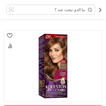
خطي
لى
لمحتوى
انتقل
إلى
النهاية
معرض
الصور