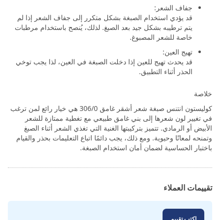
جفاف الشعر:
قد يؤدي استخدام الصبغة بشكل متكرر إلى جفاف الشعر إذا لم
يتم ترطيبه بشكل جيد بعد الصبغ. لذلك، يُنصح باستخدام مرطبات
خاصة للشعر المصبوغ.
تهيج العين:
قد يحدث تهيج للعين إذا دخلت الصبغة في العين، لذا يجب توخي
الحذر أثناء التطبيق.
خلاصة
كوليستون انتنس صبغة شعر أشقر غامق 306/0 هي خيار رائع لمن ترغب
في تغيير لون شعرها إلى بني غامق طبيعي مع تغطية ممتازة للشعر
الأبيض أو الرمادي. تتميز بتركيبتها الغنية التي تغذي الشعر أثناء الصبغ
وتمنحه لمعانًا وحيوية. ومع ذلك، يجب دائمًا اتباع التعليمات بحذر والقيام
باختبار الحساسية لضمان أمان استخدام الصبغة.
تقييمات العملاء
اكتب تقييم