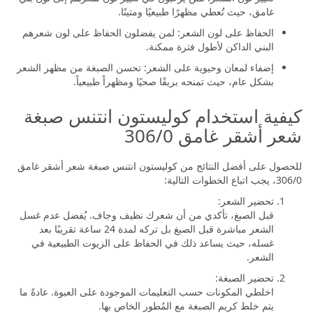
غامق، حيث تُعطي مظهرًا طبيعيًا ومتينًا.
الحفاظ على لون الشعر: لمن يفضلون الحفاظ على لون شعرهم
البني الداكن لأطول فترة ممكنة.
إضفاء لمعان وحيوية على الشعر: تحسن الصبغة من مظهر الشعر
بشكل عام، حيث تمنحه بريقًا صحيًا ومظهراً طبيعياً.
كيفية استخدام كوليستون انتنس صبغة
شعر أشقر غامق 306/0
للحصول على أفضل النتائج من كوليستون انتنس صبغة شعر أشقر غامق
306/0، يجب اتباع الخطوات التالية:
تحضير الشعر:
قبل الصبغ، تأكدي من أن شعرك نظيف وجاف. يُفضل عدم غسل
الشعر مباشرة قبل الصبغ بل تركه لمدة 24 ساعة تقريبًا بعد
غسله، حيث يساعد ذلك في الحفاظ على الزيوت الطبيعية في
الشعر.
تحضير الصبغة:
اخلطي المكونات حسب التعليمات الموجودة على العبوة. عادةً ما
يتم خلط كريم الصبغة مع المُطور الخاص بها.