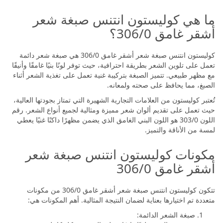
ما هي كوليستون انتنس صبغة شعر
أشقر غامق 306/0؟
كوليستون انتنس صبغة شعر أشقر غامق 306/0 هي صبغة شعر دائمة
تعمل على تلوين الشعر بطريقة احترافية، حيث توفر لونًا بنيًا غامقًا وأنيقًا
مع مظهر طبيعي. تتميز الصبغة بتركيبة غنية تعمل على تغذية الشعر أثناء
الصبغ، مما يحافظ على صحته ولمعانه.
تُعتبر كوليستون من العلامات التجارية الشهيرة التي تمتاز بجودتها العالية،
حيث تعمل على تقديم ألوان شعر مميزة ومثالية لجميع أنواع الشعر. رقم
اللون 303/0 هو اللون البني الغامق الذي يضمن مظهرًا داكنًا غنيًا يعطي
لمسة من الأناقة والتميز.
مكونات كوليستون انتنس صبغة شعر
أشقر غامق 306/0
تتكون كوليستون انتنس صبغة شعر أشقر غامق 306/0 من مكونات
متعددة تم اختيارها بعناية لضمان النتيجة المثالية. أهم المكونات هي:
صبغة الشعر الدائمة: