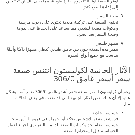
توفر الصبغة لونًا ثابتًا يدوم لفترة طويلة، مما يعني أنك لن تحتاجين
إلى إعادة الصبغ كثيرًا.
صحة الشعر:
تحتوي الصبغة على تركيبة مغذية تحتوي على زيوت مرطبة
ومكونات مغذية للشعر، مما يساعد على الحفاظ على نعومة
وصحة الشعر بعد الصبغ.
مظهر طبيعي:
تتميز هذه الصبغة بلون بني غامق طبيعي يُعطي مظهرًا داكنًا وأنيقًا
يتناسب مع جميع أنواع البشرة.
الآثار الجانبية لكوليستون انتنس صبغة
شعر أشقر غامق 306/0
رغم أن كوليستون انتنس صبغة شعر أشقر غامق 306/0 تعتبر آمنة بشكل
عام، إلا أن هناك بعض الآثار الجانبية التي قد تحدث في بعض الحالات،
مثل:
حساسية جلدية:
قد يشعر بعض الأشخاص بحكة أو احمرار في فروة الرأس نتيجة
حساسية تجاه أحد مكونات الصبغة. لذا من الضروري إجراء اختبار
الحساسية قبل استخدام الصبغة.