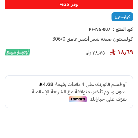
تخطي
وفر 35%
إلى
بداية
كوليستون
معرض
الصور
كود المنتج :
PF-NG-007
كوليستون صبغة شعر أشقر غامق 306/0
١٨٫٦٩
٢٨٫٧٥