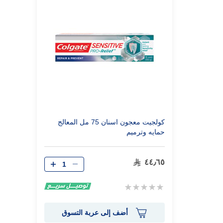
كولجيت معجون اسنان 75 مل المعالج
حمايه وترميم
٤٤٫٦٥
Rating:
0%
أضف إلى عربة التسوق