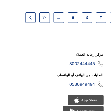
٢٠
...
٥
٤
٣
بة
حقيبة
حقيبة
حقيبة
حقيبة
حقيبة
التالي
رأ الصفحة
مركز رعاية العملاء
8002444445
icon-
phone
للطلبات من الهاتف أو الواتساب
0530949494
icon-
phone