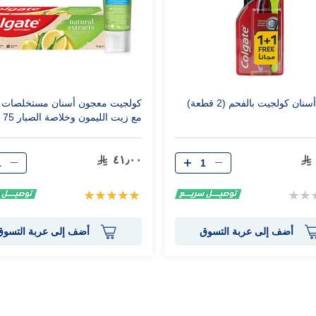
ان كولجيت بالفحم (2 قطعة)
كولجيت معجون أسنان مستخلصات ط
مع زيت الليمون وخلاصة الصبار 75 مل
٤١٫٠٠
تقييم:
100%
أضف إلى عربة التسوق
أضف إلى عربة التسوق