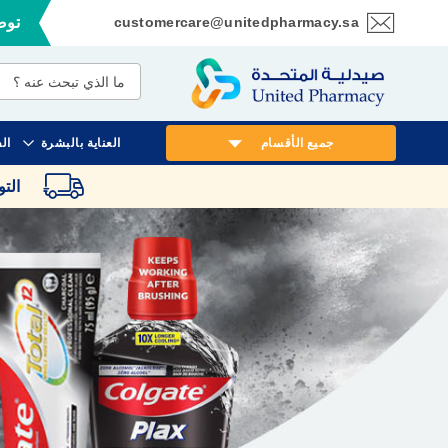
customercare@unitedpharmacy.sa
توصي
تخطي
إلى
المحتوى
جميع الأقسام
العناية بالبشرة
ال
الت