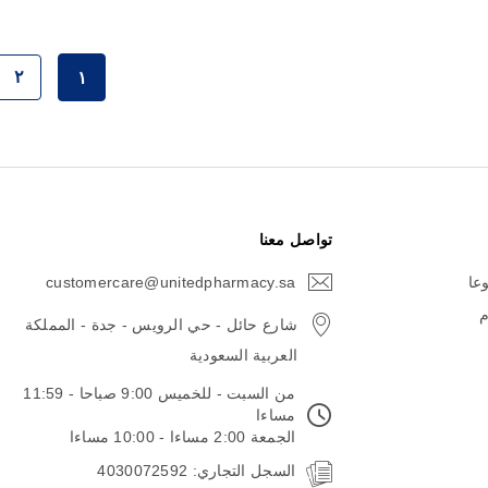
حقيبة
٢
١
حقي
حاليا انت تق
تواصل معنا
وعا
customercare@unitedpharmacy.sa
icon-
email
م
شارع حائل - حي الرويس - جدة - المملكة
العربية السعودية
من السبت - للخميس 9:00 صباحا - 11:59
مساءا
الجمعة 2:00 مساءا - 10:00 مساءا
السجل التجاري: 4030072592