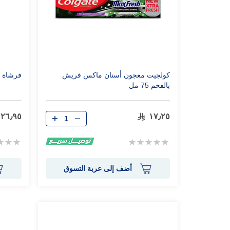
كولجيت معجون أسنان ماكس فريش
فرشاة أسن
بالفحم 75 مل
٢٦٫٩٥
١٧٫٢٥
Rating:
Rating:
0%
0%
أضف إلى عربة التسوق