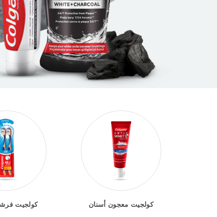
كولجيت معجون أسنان
كولجيت فرشا