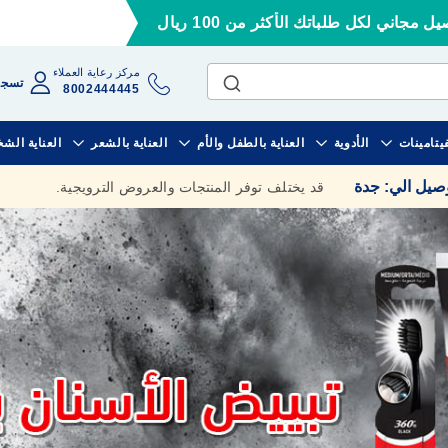
ل مجاني لكل طلباتك الأكثر من 100 ريال
مركز رعاية العملاء
تسجي
8002444445
فيتامينات
الأدوية
العناية بالطفل والأم
العناية بالشعر
العناية الش
وصيل الي
:
جدة
قد يختلف توفر المنتجات والعروض الترويجية.