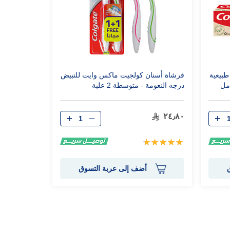
بيعية
فرشاة أسنان كولجيت ماكس وايت للتبيض
درجه النعومة - متوسطة 2 علبة
٢٤٫٨٠
تقييم:
100%
أضف إلى عربة التسوق