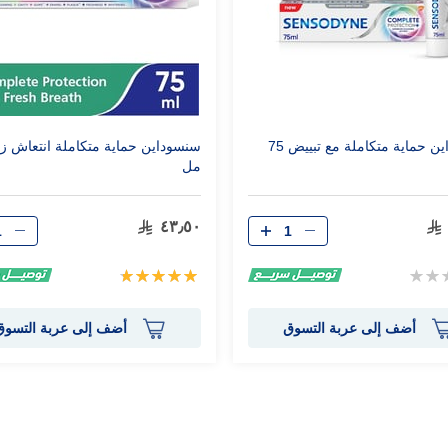
سنسوداين حماية متكاملة مع تبييض 75
مل
٤٣٫٥٠
تقييم:
100%
أضف إلى عربة التسوق
أضف إلى عربة التسوق