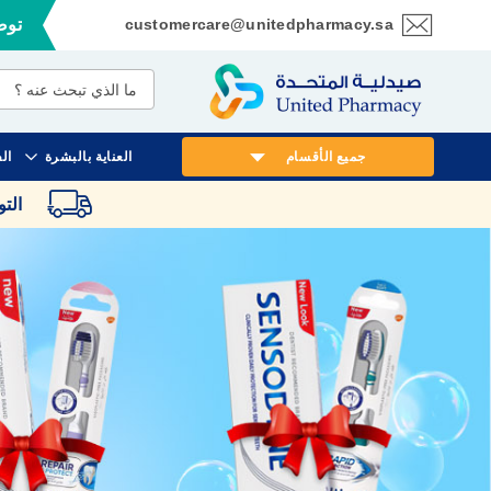
customercare@unitedpharmacy.sa
توصي
تخطي
إلى
المحتوى
جميع الأقسام
العناية بالبشرة
ال
الت