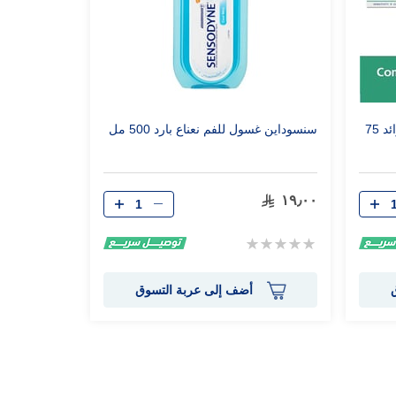
سنسوداين حماية متكاملة انتعاش زائد 75
سنسوداين غسول للفم نعناع بارد 500 مل
١٩٫٠٠
Rating:
0%
أضف إلى عربة التسوق