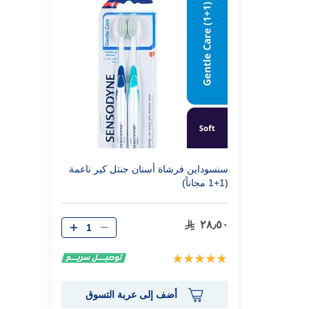
سنسوداين فرشاة أسنان جنتل كير ناعمة
(1+1 مجاناً)
٢٨٫٥٠
تقييم:
100%
أضف إلى عربة التسوق