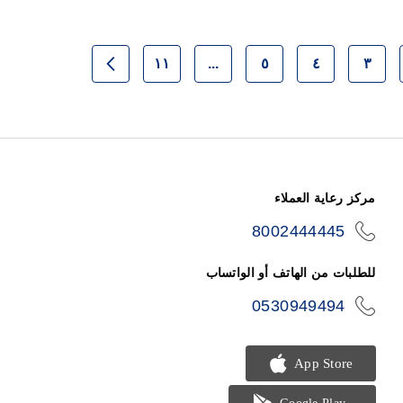
١١
...
٥
٤
٣
بة
حقيبة
حقيبة
حقيبة
حقيبة
حقيبة
التالي
رأ الصفحة
مركز رعاية العملاء
8002444445
icon-
phone
للطلبات من الهاتف أو الواتساب
0530949494
icon-
phone