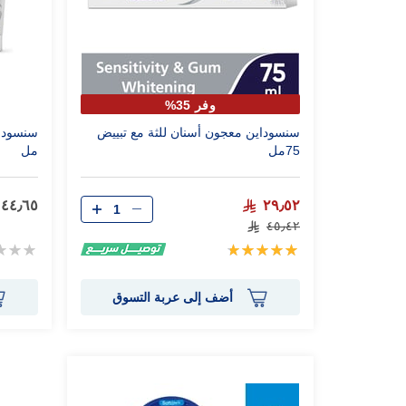
وفر 35%
سنسوداين معجون أسنان للثة مع تبييض
75مل
مل
٤٤٫٦٥
٢٩٫٥٢
٤٥٫٤٢
تقييم:
Rating:
0%
100%
أضف إلى عربة التسوق