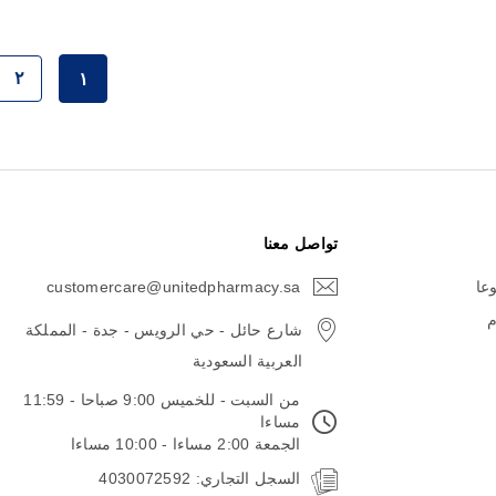
حقيبة
٢
١
حقي
حاليا انت تق
تواصل معنا
وعا
customercare@unitedpharmacy.sa
icon-
email
م
شارع حائل - حي الرويس - جدة - المملكة
العربية السعودية
من السبت - للخميس 9:00 صباحا - 11:59
مساءا
الجمعة 2:00 مساءا - 10:00 مساءا
السجل التجاري: 4030072592