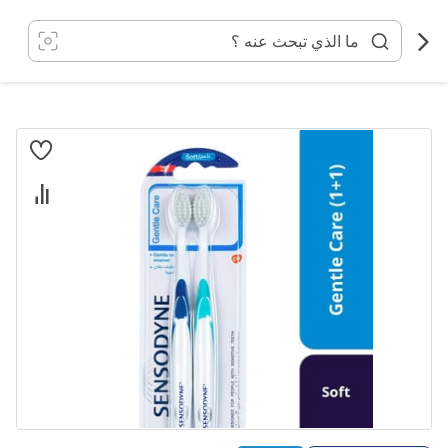
خطي
لى
لمحتوى
انتقل
إلى
النهاية
معرض
الصور