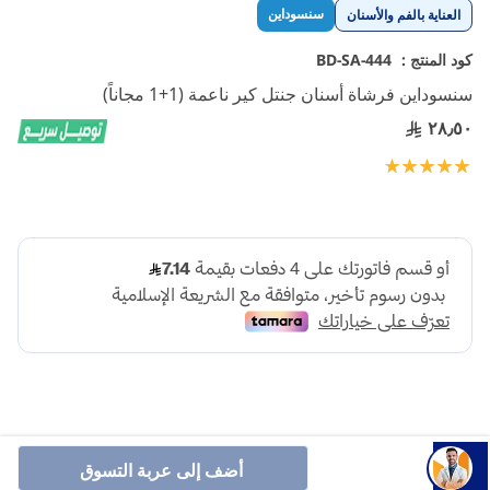
تخطي
سنسوداين
العناية بالفم والأسنان
إلى
بداية
كود المنتج :
BD-SA-444
معرض
سنسوداين فرشاة أسنان جنتل كير ناعمة (1+1 مجاناً)
الصور
٢٨٫٥٠
تقييم:
100
100
% of
أضف إلى عربة التسوق
فرشاة سنسوداين عناية لطيفة – ناعمة، مصممة خصيصًا للأسنان