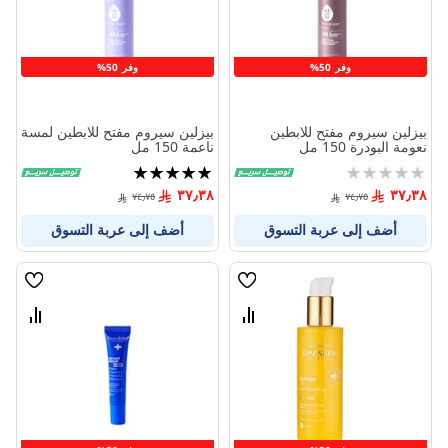
وفر 50%
وفر 50%
بيزلين سيروم مفتح للابطين
بيزلين سيروم مفتح للابطين لمسة
نعومة البودرة 150 مل
ناعمة 150 مل
Rating:
تقييم:
100%
0%
٣٧٫٣٨
٣٧٫٣٨
٧٤٫٧٥
٧٤٫٧٥
أضف إلى عربة التسوق
أضف إلى عربة التسوق
قائمة
قائمة
الامنيات
الامنيا
قارن
قارن
بين
بين
المنتجات
المنتج