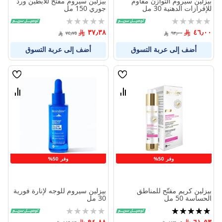
بيزلين سيروم التوازن مقاوم
بيزلين سيروم مفتح للابطين ورد
للإفرازات الدهنية 30 مل
جوري 150 مل
Rating:
Rating:
0%
0%
٣٧٫٣٨
٤٦٫٠٠
٧٤٫٧٥
٩٢٫٠٠
أضف إلى عربة التسوق
أضف إلى عربة التسوق
قائمة
قائمة
الامنيات
الامنيا
قارن
قارن
بين
بين
المنتجات
المنتج
وفر 50%
وفر 50%
بيزلين كريم مفتّح للمناطق
بيزلين سيروم للوجه لإنارة فورية
الحساسة 50 مل
30 مل
تقييم:
Rating:
0%
100%
٩٤٫٨٨
٦١٫٥٣