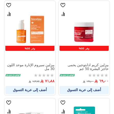
قائمة
قائمة
الامنيات
الامنيا
قارن
قارن
بين
بين
المنتجات
المنتج
وفر 50%
وفر 50%
بيزلين كريم ادابتوجين يحمى
بيزلين سيروم الإنارة موحد اللون
حاجز البشرة 50 جم
30 مل
Rating:
Rating:
0%
0%
٧١٫٨٨
٦٩٫٠٠
١٤٣٫٧٥
١٣٨٫٠٠
أضف إلى عربة التسوق
أضف إلى عربة التسوق
قائمة
قائمة
الامنيات
الامنيا
قارن
قارن