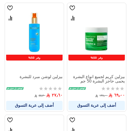
قائمة
قائمة
الامنيات
الامنيا
قارن
قارن
بين
بين
المنتجات
المنتج
وفر 50%
وفر 50%
بيزلين كريم لجميع انواع البشرة
بيزلين لوشن مبرد للبشرة
يحمى حاجز البشرة 50 جم
Rating:
Rating:
0%
0%
٢٧٫٦٠
٦٩٫٠٠
٥٥٫٢٠
١٣٨٫٠٠
أضف إلى عربة التسوق
أضف إلى عربة التسوق
قائمة
قائمة
الامنيات
الامنيا