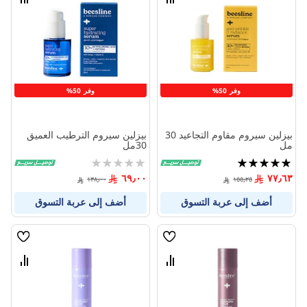
قارن
قارن
بين
بين
المنتجات
المنتج
وفر 50%
وفر 50%
بيزلين سيروم مقاوم التجاعيد 30
بيزلين سيروم الترطيب العميق
مل
30مل
تقييم:
Rating:
0%
100%
٦٩٫٠٠
٧٧٫٦٣
١٣٨٫٠٠
١٥٥٫٢٥
أضف إلى عربة التسوق
أضف إلى عربة التسوق
قائمة
قائمة
الامنيات
الامنيا
قارن
قارن
بين
بين
المنتجات
المنتج