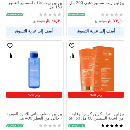
بيزلين زيت تسمير ذهبي 200 مل
بيزلين زيت جاف للتسمير العميق
150 مل
Rating:
Rating:
0%
0%
٤٨٫٣٠
٧٣٫٦٠
١٢٠٫٧٥
١٨٤٫٠٠
أضف إلى عربة التسوق
أضف إلى عربة التسوق
قائمة
قائمة
الامنيات
الامنيا
قارن
قارن
بين
بين
المنتجات
المنتج
وفر 60%
وفر 50%
بيزلين ألتراسكرين كريم الوقاية
بيزلين منظف مائي للإنارة الفورية
من أشعة الشمس 60 مل SPF50
- خالي من العطر 400 مل
تقييم:
Rating:
0%
93%