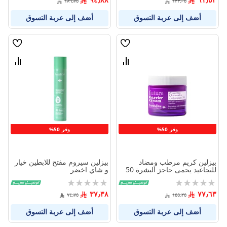
١٨٩٫٧٥
١٢٣٫٠٥
أضف إلى عربة التسوق
أضف إلى عربة التسوق
قائمة
قائمة
الامنيات
الامنيا
قارن
قارن
بين
بين
المنتجات
المنتج
وفر 50%
وفر 50%
بيزلين كريم مرطب ومضاد
بيزلين سيروم مفتح للابطين خيار
للتجاعيد يحمى حاجز البشرة 50
و شاي اخضر
جم
Rating:
Rating:
0%
0%
٣٧٫٣٨
٧٧٫٦٣
٧٤٫٧٥
١٥٥٫٢٥
أضف إلى عربة التسوق
أضف إلى عربة التسوق