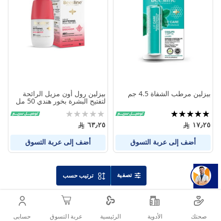
بين
بين
المنتجات
المنتج
بيزلين مرطب الشفاة 4.5 جم
بيزلين رول أون مزيل الرائحة
لتفتيح البشرة بخور هندي 50 مل
تقييم:
Rating:
0%
100%
٦٣٫٢٥
١٧٫٢٥
أضف إلى عربة التسوق
أضف إلى عربة التسوق
تصفية
ترتيب حسب
صحتك
الأدوية
حسابى
الرئيسية
عربة التسوق