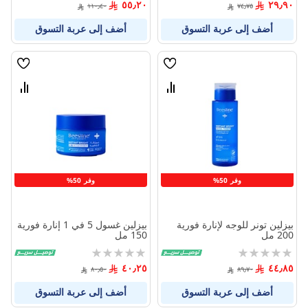
٥٥٫٢٠
٢٩٫٩٠
١١٠٫٤٠
٧٤٫٧٥
أضف إلى عربة التسوق
أضف إلى عربة التسوق
قائمة
قائمة
الامنيات
الامنيا
قارن
قارن
بين
بين
المنتجات
المنتج
وفر 50%
وفر 50%
بيزلين تونر للوجه لإنارة فورية
بيزلين غسول 5 في 1 إنارة فورية
200 مل
150 مل
Rating:
Rating:
0%
0%
٤٠٫٢٥
٤٤٫٨٥
٨٠٫٥٠
٨٩٫٧٠
أضف إلى عربة التسوق
أضف إلى عربة التسوق