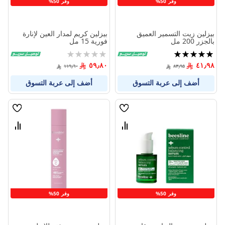
وفر 50%
وفر 50%
بيزلين زيت التسمير العميق
بيزلين كريم لمدار العين لإنارة
بالجزر 200 مل
فورية 15 مل
تقييم:
Rating:
0%
100%
٥٩٫٨٠
٤١٫٩٨
١١٩٫٦٠
٨٣٫٩٥
أضف إلى عربة التسوق
أضف إلى عربة التسوق
قائمة
قائمة
الامنيات
الامنيا
قارن
قارن
بين
بين
المنتجات
المنتج
وفر 50%
وفر 50%