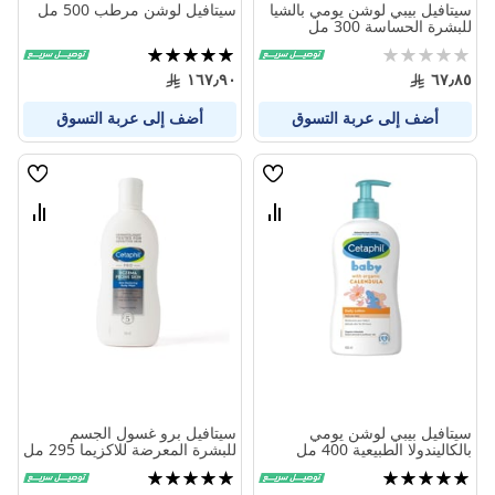
سيتافيل بيبي لوشن يومي بالشيا
سيتافيل لوشن مرطب 500 مل
للبشرة الحساسة 300 مل
Rating:
تقييم:
100%
0%
١٦٧٫٩٠
٦٧٫٨٥
أضف إلى عربة التسوق
أضف إلى عربة التسوق
قائمة
قائمة
الامنيات
الامنيا
قارن
قارن
بين
بين
المنتجات
المنتج
سيتافيل بيبي لوشن يومي
سيتافيل برو غسول الجسم
بالكاليندولا الطبيعية 400 مل
للبشرة المعرضة للاكزيما 295 مل
تقييم:
تقييم:
100%
100%