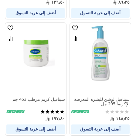
١٢٦٫٥٠
٨٦٫٢٥
أضف إلى عربة التسوق
أضف إلى عربة التسوق
قائمة
قائمة
الامنيات
الامنيا
قارن
قارن
بين
بين
المنتجات
المنتج
سيتافيل لوشن للبشرة المعرضة
سيتافيل كريم مرطب 453 جم
للإكزيما 295 مل
Rating:
تقييم:
100%
0%
١٩٧٫٨٠
١٤٨٫٣٥
أضف إلى عربة التسوق
أضف إلى عربة التسوق