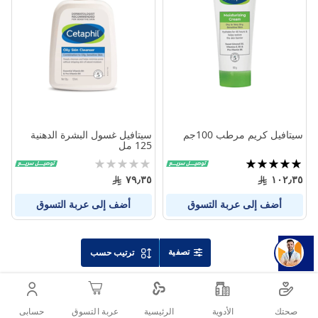
بين
بين
المنتجات
المنتج
سيتافيل كريم مرطب 100جم
سيتافيل غسول البشرة الدهنية
125 مل
تقييم:
Rating:
0%
100%
٧٩٫٣٥
١٠٢٫٣٥
أضف إلى عربة التسوق
أضف إلى عربة التسوق
تصفية
ترتيب حسب
صحتك
الأدوية
حسابى
الرئيسية
عربة التسوق