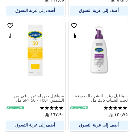
أضف إلى عربة التسوق
أضف إلى عربة التسوق
قائمة
قائمة
الامنيات
الامنيا
قارن
قارن
بين
بين
المنتجات
المنتج
سيتافيل رغوة للبشرة المعرضة
سيتافيل صن لوشن واقي من
لحب الشباب 235 مل
الشمس +SPF 50 - 100 مل
تقييم:
تقييم:
100%
100%
١٦٧٫٩٠
١٢٠٫٧٥
أضف إلى عربة التسوق
أضف إلى عربة التسوق