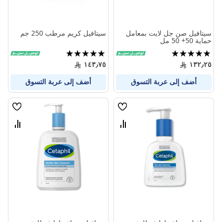
سيتافيل صن جل لايت بمعامل
سيتافيل كريم مرطب 250 جم
حماية 50+ 50 مل
تقييم:
تقييم:
100%
100%
١٤٣٫٧٥
١٣٢٫٢٥
أضف إلى عربة التسوق
أضف إلى عربة التسوق
قائمة
قائمة
الامنيات
الامنيا
قارن
قارن
بين
بين
المنتجات
المنتج