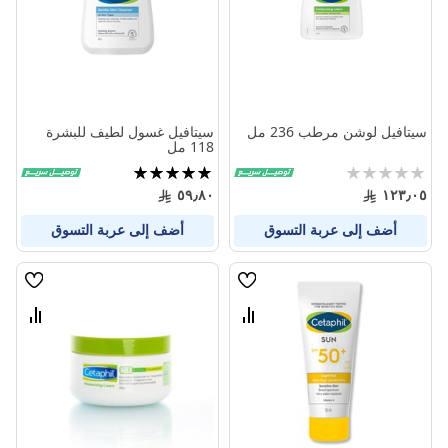
سيتافيل لوشن مرطب 236 مل
سيتافيل غسول لطيف للبشرة
118 مل
Rating:
تقييم:
100%
0%
٥٩٫٨٠
١٢٣٫٠٥
أضف إلى عربة التسوق
أضف إلى عربة التسوق
قائمة
قائمة
الامنيات
الامنيا
قارن
قارن
بين
بين
المنتجات
المنتج