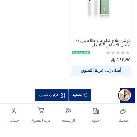
فولتن علاج لتقويه واطاله وزياده
لمعان الاظافر 6.5 مل
Rating:
0%
١٤٣٫٧٥
أضف إلى عربة التسوق
تصفية
ترتيب حسب
صحتك
الأدوية
حسابى
الرئيسية
عربة التسوق