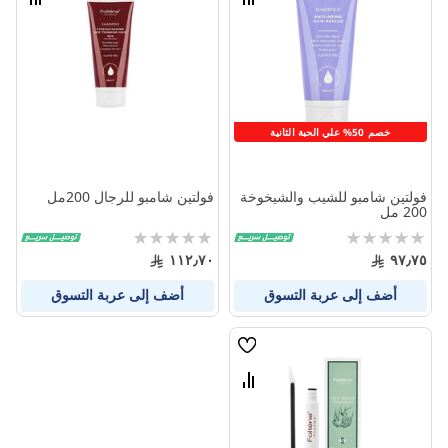
قارن
قارن
بين
بين
المنتجات
المنتج
خصم 50% علي الحبة الثانية
فولتين شامبو للشيب والشيخوخة
فولتين شامبو للرجال 200مل
200 مل
Rating:
Rating:
0%
0%
١١٢٫٧٠
٩٧٫٧٥
أضف إلى عربة التسوق
أضف إلى عربة التسوق
قائمة
الامنيات
قارن
بين
المنتجات