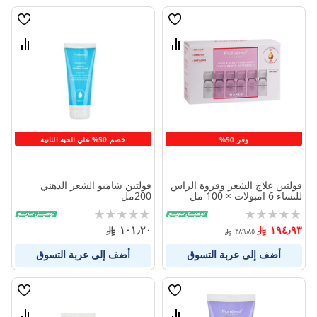
قائمة
قائمة
الامنيات
الامنيا
قارن
قارن
بين
بين
المنتجات
المنتج
وفر 50%
خصم 50% علي الحبة الثانية
فولتين علاج الشعر وفروة الراس
فولتين شامبو الشعر الدهني
للنساء 6 امبولات × 100 مل
200مل
Rating:
Rating:
0%
0%
١٠١٫٢٠
١٩٤٫٩٣
٣٨٩٫٨٥
أضف إلى عربة التسوق
أضف إلى عربة التسوق
قائمة
قائمة
الامنيات
الامنيا