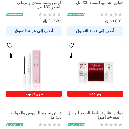
فولتين شامبو للنساء 200مل
فولتن بلسم مغذي ومرطب
للشعر 180 مل
Rating:
Rating:
0%
0%
١١٢٫٧٠
١١٢٫٧٠
أضف إلى عربة التسوق
أضف إلى عربة التسوق
قائمة
قائمة
الامنيات
الامنيا
قارن
قارن
بين
بين
المنتجات
المنتج
وفر 50%
اشترى 2 بقيمة 1
فولتين علاج تساقط الشعر للرجال
فولتن سيرم للرموش والحواجب
- عبوة 24 أمبول
6.5 مل
Rating:
Rating:
0%
0%