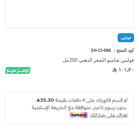
تخطي
فولتين
إلى
بداية
كود المنتج :
SH-CI-086
معرض
فولتين شامبو الشعر الدهني 200مل
الصور
١٠١٫٢٠