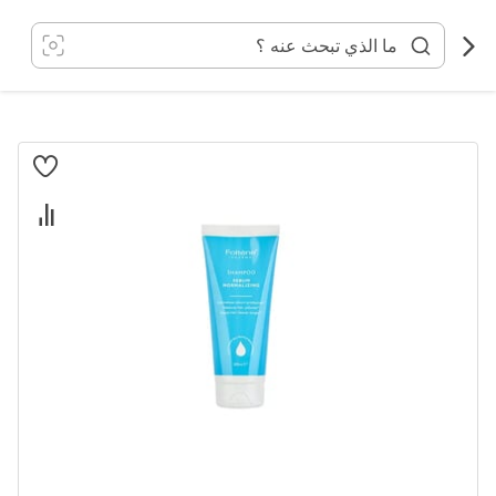
خطي
لى
لمحتوى
انتقل
إلى
النهاية
معرض
الصور