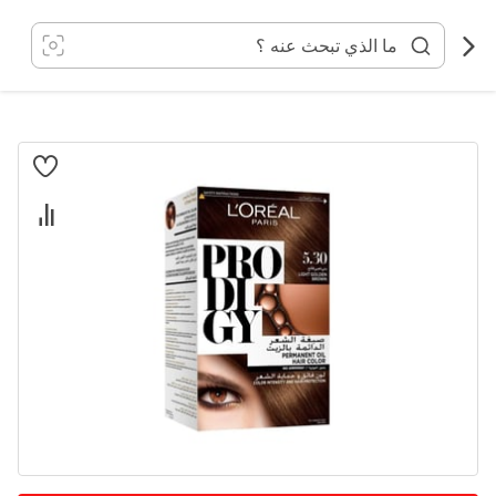
خطي
لى
لمحتوى
انتقل
إلى
النهاية
معرض
الصور