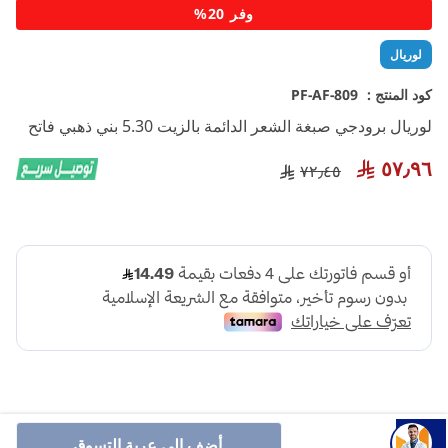
تخطي
وفر 20%
إلى
بداية
لوريال
معرض
الصور
كود المنتج :
PF-AF-809
لوريال برودجي صبغة الشعر الدائمة بالزيت 5.30 بني ذهبي فاتح
٥٧٫٩٦
٧٢٫٤٥
أضف إلى عربة التسوق