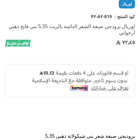
تخطي
لوريال
إلى
بداية
كود المنتج :
PF-AF-819
معرض
لوريال برودجي صبغة الشعر الدائمة بالزيت 5.35 بني فاتح ذهبي
الصور
أرجواني
٧٢٫٤٥
بروديجى صبغة شعر بنى شيكولاتة ذهبى 5.35