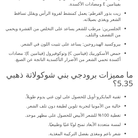
بفيتامين E ومضادات الأكسدة.
زيت بذور القرطم: يعمل كمنشط لفروة الرأس ويقلل تساقط
الشعر ويغذي بصيلاته.
الجلسرين: مرطب للشعر يساعد على التخلص من القشرة ويحمي
من التقصف والتلف.
بيروكسيد الهيدروجين: يساعد على تثبيت اللون في الشعر.
حمض الأسكوربيك (فيتامين C) وتوكوفيرول (فيتامين E): مضادات
أكسدة تحمي الشعر من الأضرار التأكسدية الناتجة عن الصبغ.
ما مميزات برودجي بني شوكولاتة ذهبي
5.35؟
تقنية المايكرو-أويل للحصول على لون غني يدوم طويلاً.
خالية من الأمونيا لتجربة تلوين لطيفة دون تلف الشعر.
تغطية 100% للشعر الأبيض للحصول على مظهر موحد.
لمسة متعددة الأبعاد تمنح لونًا غنيًا وطبيعيًا.
شعر ناعم ومغذى بفضل التركيبة المغذية.