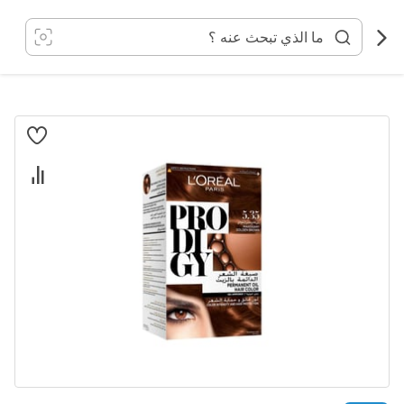
خطي
لى
لمحتوى
انتقل
إلى
النهاية
معرض
الصور