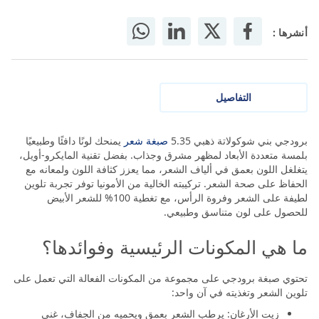
أنشرها :
التفاصيل
برودجي بني شوكولاتة ذهبي 5.35
صبغة شعر
يمنحك لونًا دافئًا وطبيعيًا
بلمسة متعددة الأبعاد لمظهر مشرق وجذاب. بفضل تقنية المايكرو-أويل،
يتغلغل اللون بعمق في ألياف الشعر، مما يعزز كثافة اللون ولمعانه مع
الحفاظ على صحة الشعر. تركيبته الخالية من الأمونيا توفر تجربة تلوين
لطيفة على الشعر وفروة الرأس، مع تغطية 100% للشعر الأبيض
للحصول على لون متناسق وطبيعي.
ما هي المكونات الرئيسية وفوائدها؟
تحتوي صبغة برودجي على مجموعة من المكونات الفعالة التي تعمل على
تلوين الشعر وتغذيته في آن واحد:
زيت الأرغان: يرطب الشعر بعمق ويحميه من الجفاف، غني