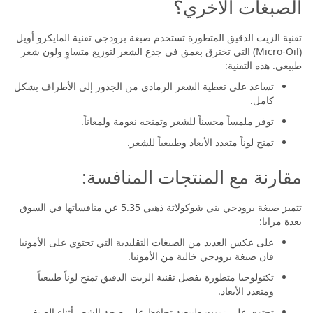
الصبغات الاخري؟
تقنية الزيت الدقيق المتطورة تستخدم صبغة برودجي تقنية المايكرو أويل
(Micro-Oil) التي تخترق بعمق في جذع الشعر لتوزيع متساوٍ ولون شعر
طبيعي. هذه التقنية:
تساعد على تغطية الشعر الرمادي من الجذور إلى الأطراف بشكل
كامل.
توفر ملمساً محسناً للشعر وتمنحه نعومة ولمعاناً.
تمنح لوناً متعدد الأبعاد وطبيعياً للشعر.
مقارنة مع المنتجات المنافسة:
تتميز صبغة برودجي بني شوكولاتة ذهبي 5.35 عن منافساتها في السوق
بعدة مزايا:
على عكس العديد من الصبغات التقليدية التي تحتوي على الأمونيا
فان صبغة برودجي خالية من الأمونيا.
تكنولوجيا متطورة بفضل تقنية الزيت الدقيق تمنح لوناً طبيعياً
ومتعدد الأبعاد.
تحتوي على زيوت طبيعية تحافظ على صحة الشعر أثناء الصبغ.