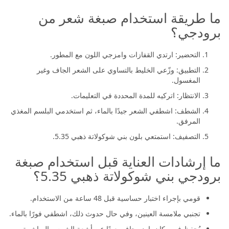
ما طريقة استخدام صبغة شعر من
برودجي؟
التحضير: ارتدي القفازات وامزجي اللون مع المطور.
التطبيق: وزّعي الخليط بالتساوي على الشعر الجاف وغير
المغسول.
الانتظار: اتركيه للمدة المحددة في التعليمات.
الشطف: اشطفي الشعر جيدًا بالماء، ثم استخدمي البلسم المغذي
المرفق.
التصفيف: استمتعي بلون بني شوكولاتة ذهبي 5.35.
ما إرشادات العناية قبل استخدام صبغة
برودجي بني شوكولاتة ذهبي 5.35؟
قومي بإجراء اختبار حساسية قبل 48 ساعة من الاستخدام.
تجنبي ملامسة العينين، وفي حال حدوث ذلك، اشطفي فورًا بالماء.
يُحفظ في مكان بارد وجاف بعيدًا عن أشعة الشمس المباشرة.