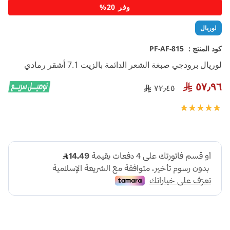
تخطي
وفر 20%
إلى
بداية
لوريال
معرض
الصور
كود المنتج :
PF-AF-815
لوريال برودجي صبغة الشعر الدائمة بالزيت 7.1 أشقر رمادي
٥٧٫٩٦
٧٢٫٤٥
تقييم:
100
100
% of