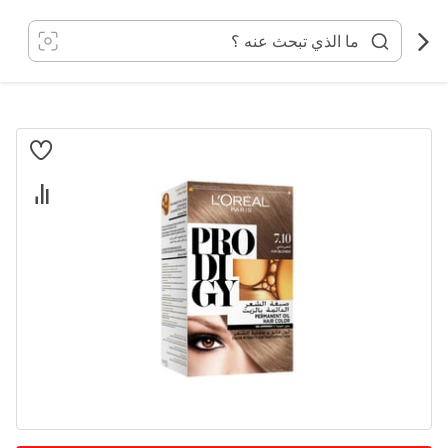
خطي
لى
لمحتوى
انتقل
إلى
النهاية
معرض
الصور