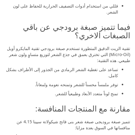
قللي من استخدام أدوات التصفيف الحرارية للحفاظ على لون
الشعر.
فيما تتميز صبغة برودجي عن باقي
الصبغات الاخري؟
تقنية الزيت الدقيق المتطورة تستخدم صبغة برودجي تقنية المايكرو أويل
(Micro-Oil) التي تخترق بعمق في جذع الشعر لتوزيع متساوٍ ولون شعر
طبيعي. هذه التقنية:
تساعد على تغطية الشعر الرمادي من الجذور إلى الأطراف بشكل
كامل.
توفر ملمساً محسناً للشعر وتمنحه نعومة ولمعاناً.
تمنح لوناً متعدد الأبعاد وطبيعياً للشعر.
مقارنة مع المنتجات المنافسة:
تتميز صبغة بروديجى صبغة شعر بنى فاتح شيكولاتة سيينا 4.15 عن
منافساتها في السوق بعدة مزايا: