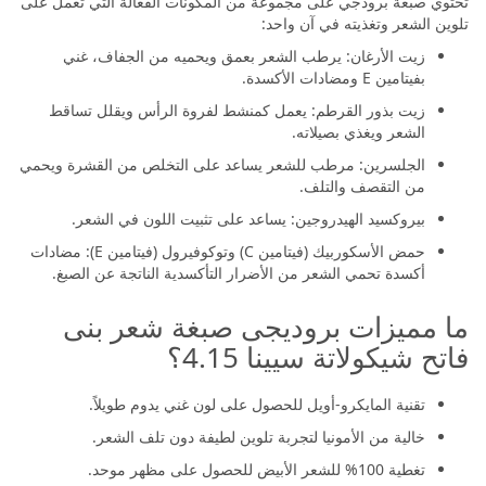
تحتوي صبغة برودجي على مجموعة من المكونات الفعالة التي تعمل على
تلوين الشعر وتغذيته في آن واحد:
زيت الأرغان: يرطب الشعر بعمق ويحميه من الجفاف، غني
بفيتامين E ومضادات الأكسدة.
زيت بذور القرطم: يعمل كمنشط لفروة الرأس ويقلل تساقط
الشعر ويغذي بصيلاته.
الجلسرين: مرطب للشعر يساعد على التخلص من القشرة ويحمي
من التقصف والتلف.
بيروكسيد الهيدروجين: يساعد على تثبيت اللون في الشعر.
حمض الأسكوربيك (فيتامين C) وتوكوفيرول (فيتامين E): مضادات
أكسدة تحمي الشعر من الأضرار التأكسدية الناتجة عن الصبغ.
ما مميزات بروديجى صبغة شعر بنى
فاتح شيكولاتة سيينا 4.15؟
تقنية المايكرو-أويل للحصول على لون غني يدوم طويلاً.
خالية من الأمونيا لتجربة تلوين لطيفة دون تلف الشعر.
تغطية 100% للشعر الأبيض للحصول على مظهر موحد.