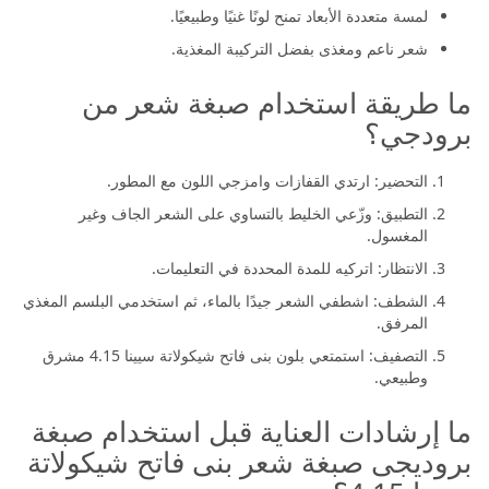
لمسة متعددة الأبعاد تمنح لونًا غنيًا وطبيعيًا.
شعر ناعم ومغذى بفضل التركيبة المغذية.
ما طريقة استخدام صبغة شعر من
برودجي؟
التحضير: ارتدي القفازات وامزجي اللون مع المطور.
التطبيق: وزّعي الخليط بالتساوي على الشعر الجاف وغير
المغسول.
الانتظار: اتركيه للمدة المحددة في التعليمات.
الشطف: اشطفي الشعر جيدًا بالماء، ثم استخدمي البلسم المغذي
المرفق.
التصفيف: استمتعي بلون بنى فاتح شيكولاتة سيينا 4.15 مشرق
وطبيعي.
ما إرشادات العناية قبل استخدام صبغة
بروديجى صبغة شعر بنى فاتح شيكولاتة