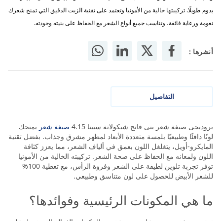
يدوم طويلًا. تركيبتها خالية من الأمونيا وتعتمد على تقنية الزيت الدقيق التي تمنح شعرك
نعومة ورعاية فائقة، وتناسب جميع أنواع الشعر مع الحفاظ على بنيته وجودته.
أنشرها :
التفاصيل
بروديجى صبغة شعر بنى فاتح شيكولاتة سيينا 4.15
صبغة شعر
يمنحك
لونًا دافئًا وطبيعيًا بلمسة متعددة الأبعاد لمظهر مشرق وجذاب. بفضل تقنية
المايكرو-أويل، يتغلغل اللون بعمق في ألياف الشعر، مما يعزز كثافة
اللون ولمعانه مع الحفاظ على صحة الشعر. تركيبته الخالية من الأمونيا
توفر تجربة تلوين لطيفة على الشعر وفروة الرأس، مع تغطية 100%
للشعر الأبيض للحصول على لون متناسق وطبيعي.
ما هي المكونات الرئيسية وفوائدها؟