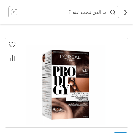
خطي
لى
لمحتوى
انتقل
إلى
النهاية
معرض
الصور