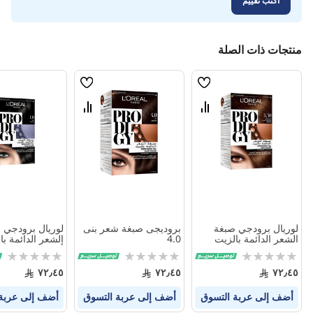
اكتب تقييم
منتجات ذات الصلة
قائمة
قائمة
الامنيات
الامنيات
قارن
قارن
بين
بين
المنتجات
المنتجات
لوريال برودجي صبغة
بروديجى صبغة شعر بنى
لوريال برودجي 
الشعر الدائمة بالزيت
4.0
5.30 بني ذهبي فاتح
أسود
Rating:
Rating:
Rating:
0%
0%
0%
٧٢٫٤٥
٧٢٫٤٥
٧٢٫٤٥
أضف إلى عربة التسوق
أضف إلى عربة التسوق
أضف إلى عربة