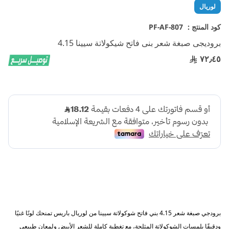
تخطي
لوريال
إلى
بداية
كود المنتج :
PF-AF-807
معرض
بروديجى صبغة شعر بنى فاتح شيكولاتة سيينا 4.15
الصور
٧٢٫٤٥
برودجي صبغة شعر 4.15 بني فاتح شوكولاتة سيينا من لوريال باريس تمنحك لونًا غنيًا
ودقيقًا بلمسات الشوكولاتة المثلجة، مع تغطية كاملة للشعر الأبيض ولمعان طبيعي