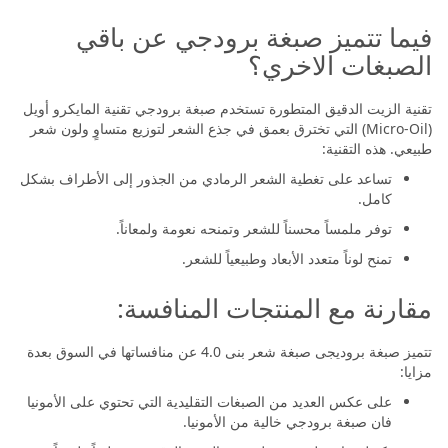
فيما تتميز صبغة برودجي عن باقي
الصبغات الاخري؟
تقنية الزيت الدقيق المتطورة تستخدم صبغة برودجي تقنية المايكرو أويل
(Micro-Oil) التي تخترق بعمق في جذع الشعر لتوزيع متساوٍ ولون شعر
طبيعي. هذه التقنية:
تساعد على تغطية الشعر الرمادي من الجذور إلى الأطراف بشكل
كامل.
توفر ملمساً محسناً للشعر وتمنحه نعومة ولمعاناً.
تمنح لوناً متعدد الأبعاد وطبيعياً للشعر.
مقارنة مع المنتجات المنافسة:
تتميز صبغة بروديجى صبغة شعر بنى 4.0 عن منافساتها في السوق بعدة
مزايا:
على عكس العديد من الصبغات التقليدية التي تحتوي على الأمونيا
فان صبغة برودجي خالية من الأمونيا.