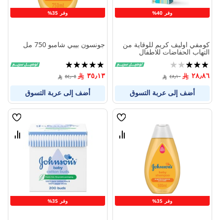
وفر 40%
وفر 35%
كومفي اوليف كريم للوقاية من
جونسون بيبي شامبو 750 مل
التهاب الحفاضات للاطفال
100جرام
تقييم:
تقييم:
100%
60%
٣٥٫١٣
٢٨٫٨٦
٥٤٫٠٥
٤٨٫١٠
أضف إلى عربة التسوق
أضف إلى عربة التسوق
قائمة
قائمة
الامنيات
الامنيا
قارن
قارن
بين
بين
المنتجات
المنتج
وفر 35%
وفر 35%