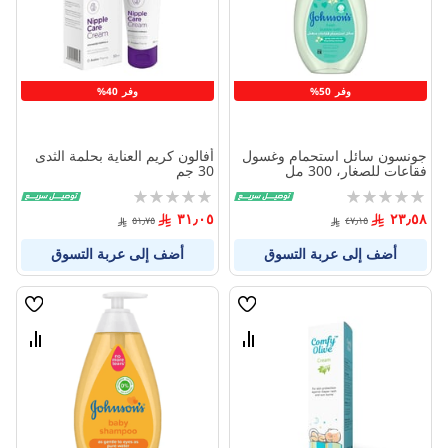
المنتجات
المنتج
وفر 50%
وفر 40%
جونسون سائل استحمام وغسول
أفالون كريم العناية بحلمة الثدى
فقاعات للصغار، 300 مل
30 جم
Rating:
Rating:
0%
0%
٣١٫٠٥
٢٣٫٥٨
٥١٫٧٥
٤٧٫١٥
أضف إلى عربة التسوق
أضف إلى عربة التسوق
قائمة
قائمة
الامنيات
الامنيا
قارن
قارن
بين
بين
المنتجات
المنتج