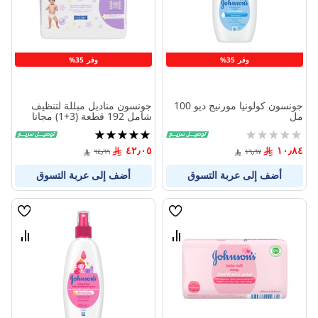
وفر 35%
وفر 35%
جونسون كولونيا مورنيج ديو 100
جونسون مناديل مبللة لتنظيف
مل
شامل 192 قطعة (3+1) مجانا
Rating:
تقييم:
100%
0%
٤٢٫٠٥
١٠٫٨٤
٦٤٫٦٩
١٦٫٦٧
أضف إلى عربة التسوق
أضف إلى عربة التسوق
قائمة
قائمة
الامنيات
الامنيا
قارن
قارن
بين
بين
المنتجات
المنتج