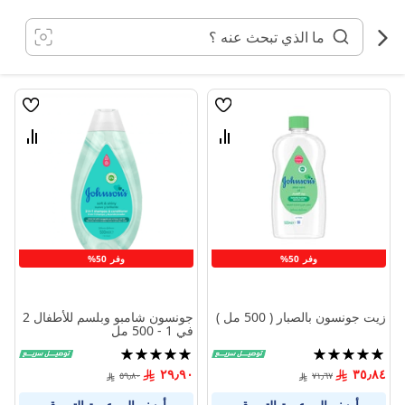
خطي
لى
لمحتوى
قائمة
قائمة
الامنيات
الامنيا
قارن
قارن
بين
بين
المنتجات
المنتج
وفر 50%
وفر 50%
زيت جونسون بالصبار ( 500 مل )
جونسون شامبو وبلسم للأطفال 2
في 1 - 500 مل
تقييم:
تقييم:
100%
100%
٢٩٫٩٠
٣٥٫٨٤
٥٩٫٨٠
٧١٫٦٧