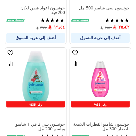
جونسون بيبي شامبو 500 مل
جونسون اعواد قطن للاذن
200حبة
تقييم:
تقييم:
100%
100%
١٩٫٤٤
٢٥٫٤٢
٢٩٫٩٠
٣٩٫١٠
أضف إلى عربة التسوق
أضف إلى عربة التسوق
قائمة
قائمة
الامنيات
الامنيا
قارن
قارن
بين
بين
المنتجات
المنتج
وفر 35%
وفر 35%
جونسون شامبو القطرات اللامعة
جونسون بيبي 2 في 1 شامبو
للصغار 300 مل
وبلسم 200 مل
تقييم:
تقييم: