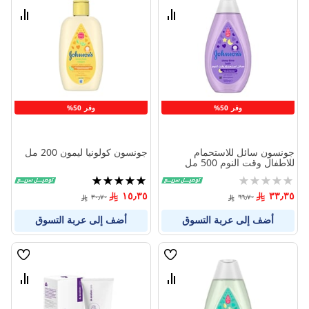
الامنيات
الامنيا
قارن
قارن
بين
بين
المنتجات
المنتج
وفر 50%
وفر 50%
جونسون سائل للاستحمام
جونسون كولونيا ليمون 200 مل
للاطفال وقت النوم 500 مل
Rating:
تقييم:
100%
0%
١٥٫٣٥
٣٣٫٣٥
٣٠٫٧٠
٦٦٫٧٠
أضف إلى عربة التسوق
أضف إلى عربة التسوق
قائمة
قائمة
الامنيات
الامنيا
قارن
قارن
بين
بين