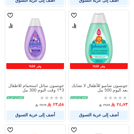
أضف إلى عربة التسوق
أضف إلى عربة التسوق
قائمة
قائمة
الامنيات
الامنيا
قارن
قارن
بين
بين
المنتجات
المنتج
وفر 50%
وفر 50%
جونسون شامبو للأطفال لا تشابك
جونسون سائل استحمام للاطفال
بعد اليوم 500 مل
3*1 وقت النوم 300 مل
Rating:
Rating:
0%
0%
٢٣٫٥٨
٢٤٫٧٣
٤٧٫١٥
٤٩٫٤٥
أضف إلى عربة التسوق
أضف إلى عربة التسوق
قائمة
قائمة