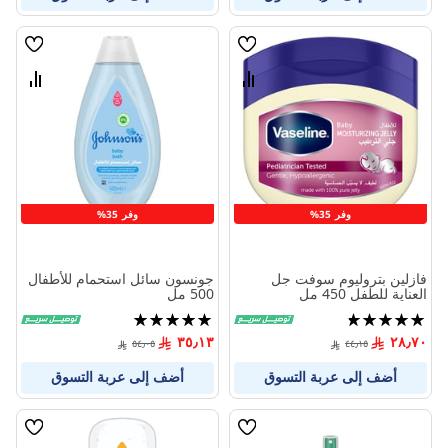
قائمة
قائمة
الامنيات
الامنيا
قارن
قارن
بين
بين
المنتجات
المنتج
وفر 35%
وفر 35%
فازلين بتروليوم سوفت جل
جونسون سائل استحمام للأطفال
العناية للطفل 450 مل
500 مل
تقييم:
تقييم:
100%
95%
٣٥٫١٣
٢٨٫٧٠
٥٤٫٠٥
٤٤٫١٥
أضف إلى عربة التسوق
أضف إلى عربة التسوق
قائمة
قائمة