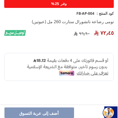
تخطي
وفر 25%
إلى
بداية
كود المنتج :
FB-AP-004
معرض
تومى رضاعة ناتشورال ستارت 260 مل (عبوتين)
الصور
٧٢٫٤٥
٩٦٫٦٠
أضف إلى عربة التسوق
أنشرها :