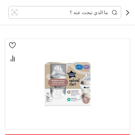
خطي
لى
لمحتوى
انتقل
إلى
النهاية
معرض
الصور