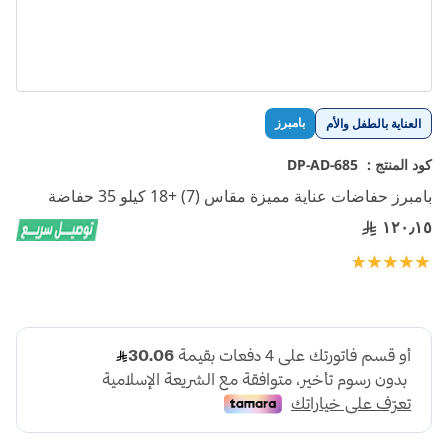
تخطي
بامبرز
العناية بالطفل والأم
إلى
بداية
كود المنتج :
DP-AD-685
معرض
بامبرز حفاضات عناية مميزة مقاس (7) +18 كيلو 35 حفاضة
الصور
١٢٠٫١٥
تقييم:
100
100
% of