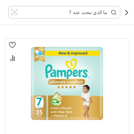
خطي
لى
لمحتوى
انتقل
إلى
النهاية
معرض
الصور