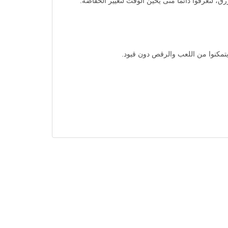
، لتعرفوا دائمًا متى يحين الوقت لتغيير الحفاضة.
مكنوا من اللعب والرقص دون قيود.