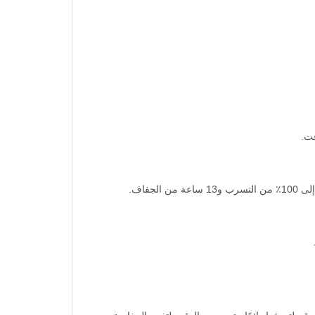
قت.
فاف.