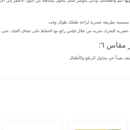
 أنتم وأطفالكم، وتأتي بمؤشر للبلل يتحول ببساطة من اللون الأصفر إلى الأزرق
ع مصممة بطريقة عصرية لراحة طفلك طوال وقت.
رية التحرك بحرية من خلال قياس رائع مع الحفاظ على جفاف الجلد، حتى يت
 مقاس ٦:
ليف بعيداً عن متناول الرضّع والأطفال