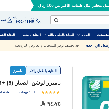
ل مجاني لكل طلباتك الأكثر من 100 ريال
مركز رعاية العملاء
تسجي
8002444445
فيتامينات
الأدوية
العناية بالطفل والأم
العناية بالشعر
العناية الش
وصيل الي
:
جدة
قد يختلف توفر المنتجات والعروض الترويجية.
بامبرز
العناية بالطفل والأم
بامبرز لوشن الصبار (6) +13 كيلو 36 حفاضة
1
التقييمات
إضافة تق
تقييم:
100
100
% of
٩٤٫٧٥