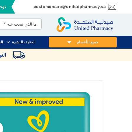
customercare@unitedpharmacy.sa
توصي
تخطي
إلى
المحتوى
جميع الأقسام
العناية بالبشرة
ال
الت
انتقل
إلى
النهاية
معرض
الصور