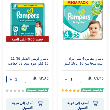
خصم 50% علي الحبة
الثانية
بامبرز مقاس 4 بيبي دراي
بامبرز لوشن الصبار (5) 11-
عبوة ميجا من 10 ل 15 كيلو
16 كيلو عبوة ميجا 52 حفاضة
(56 حفاضة)
٩٣٫٨٥
٨٩٫٢٥
تقييم:
Rating:
0%
100%
أضف إلى عربة
أضف إلى عربة
التسوق
التسوق