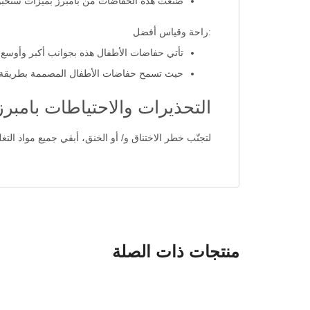
صُنعت هذه الحفاضات من بامبرز بميزات ستحبونها
:راحة وقياس أفضل
تأتي حفاضات الأطفال هذه بجوانب أكبر وأوس
حيث تسمح حفاضات الأطفال المصممة بطريقة عص
التحذيرات والاحتياطات بامبرز
لتجنّب خطر الاختناق و/ أو الخنق، أبقي جميع مواد التغ
منتجات ذات الصلة