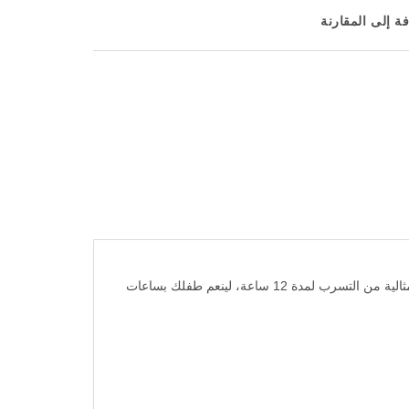
ة إلى المقارنة
بامبرز مقاس 6 baby-dry هي الحفاضات الأولى التي يوصي بها أطباء الأطفال، بتقنية مايكرو بيرلز ذات الامتصاص العالي، والحماية المثالية من التسرب لمدة 12 ساعة، لينعم طفلك بساعات