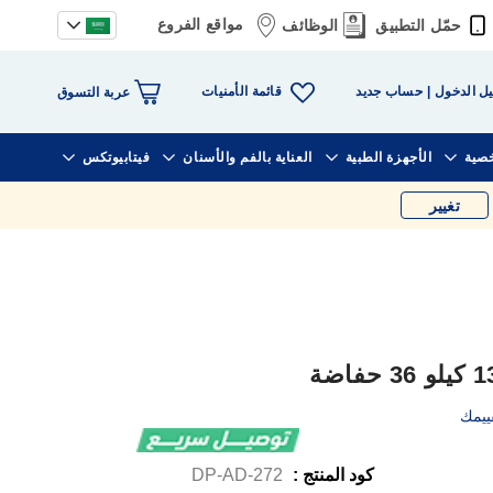
مواقع الفروع
حمّل التطبيق
الوظائف
قائمة الأمنيات
ل الدخول
حساب جديد
عربة التسوق
خصية
الأجهزة الطبية
العناية بالفم والأسنان
فيتابيوتكس
تغيير
ييمك
كود المنتج :
DP-AD-272