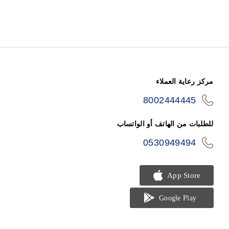
مركز رعاية العملاء
8002444445
icon-
phone
للطلبات من الهاتف أو الواتساب
0530949494
icon-
phone