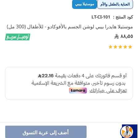
تخطي
موستيلا بيبي
العناية بالطفل والأم
إلى
بداية
كود المنتج :
LT-CI-101
معرض
موستيلا هايدرا بيبي لوشن الجسم بالأفوكادو - للأطفال (300 مل)
الصور
٨٨٫٥٥
تقييم:
100
100
% of
أضف إلى عربة التسوق
موستيلا هيدرا بيبي هو لوشن بالأفوكادو للترطيب اليومي لبشرة