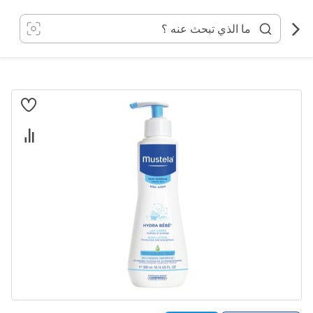
خطي
لى
لمحتوى
انتقل
إلى
النهاية
معرض
الصور