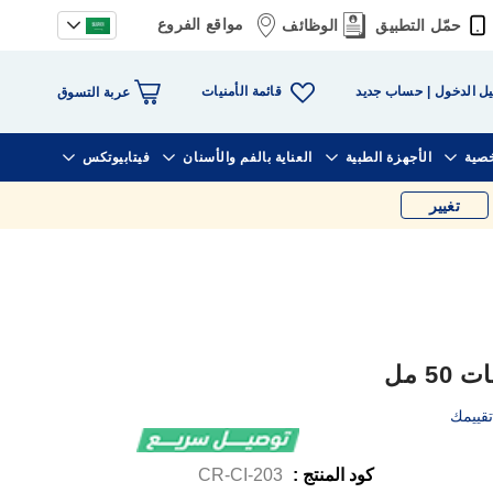
مواقع الفروع
حمّل التطبيق
الوظائف
قائمة الأمنيات
ل الدخول
حساب جديد
عربة التسوق
خصية
الأجهزة الطبية
العناية بالفم والأسنان
فيتابيوتكس
تغيير
5 مل
قييمك
كود المنتج :
CR-CI-203