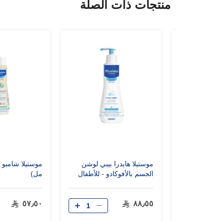
منتجات ذات الصلة
مبللة
موستيلا هايدرا بيبي لوشن
منديل)
الجسم بالأفوكادو - للأطفال
مل)
(300 مل)
٥٧٫٥٠
٨٨٫٥٥