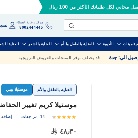
ل مجاني لكل طلباتك الأكثر من 100 ريال
مركز رعاية العملاء
تسجي
8002444445
فيتامينات
الأدوية
العناية بالطفل والأم
العناية بالشعر
العناية الش
وصيل الي
:
جدة
قد يختلف توفر المنتجات والعروض الترويجية.
موستيلا بيبي
العناية بالطفل والأم
موستيلا كريم تغيير الحفاضات 0
14
مراجعات
إضافة ت
تقييم:
100
94
% of
٤٨٫٣٠