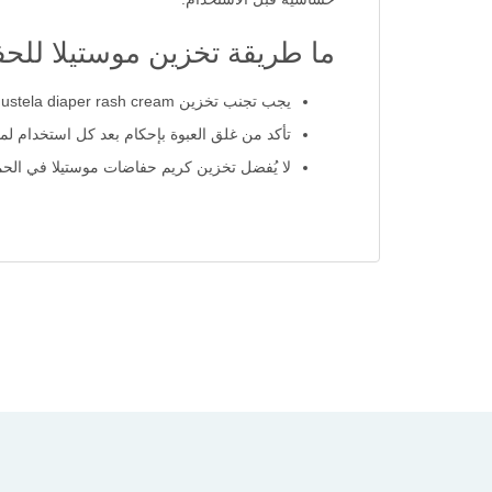
ما طريقة تخزين موستيلا للح
يجب تجنب تخزين mustela diaper rash cream في الأماكن التي تتعرض مباشرة لأشعة الشمس أو في أماكن حارة مثل بالقرب من النوافذ أو في السيارة.
تأكد من غلق العبوة بإحكام بعد كل استخدام لمنع 
لا يُفضل تخزين كريم حفاضات موستيلا في الحما