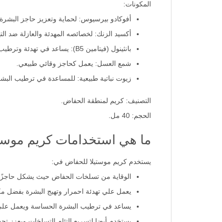
المكونات:
أفوكادو بيرسيوس: لحماية وتعزيز حاجز البشرة.
أكسيد الزنك: لخصائصه المهدئة والعازلة ضد الته
بانثينول (فيتامين B5): يساعد في تهدئة وترطيب البشرة.
شمع العسل: يعمل كحاجز وقائي طبيعي.
زيوت نباتية طبيعية: للمساعدة في ترطيب البشرة
التصنيف: كريم لمنطقة الحفاض.
الحجم: 40 مل.
ما هي استخدامات كريم موست
يستخدم كريم موستيلا للحفاض في:
الوقاية من تسلخات الحفاض حيث يشكل حاجزًا وا
يعمل علي تهدئة احمرار وتهيج البشرة بفضل مكون
يساعد في ترطيب البشرة الحساسة ويعمل على ت
يستخدم أيضا لتسريع التئام التسلخات ويعزز تجديد