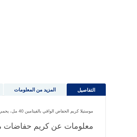
إلى
بداية
معرض
الصور
المزيد من المعلومات
التفاصيل
موستيلا كريم الحفاض الواقي بالفيتامين 40 مل، يحمي بشرة طفلك من التهيج والاحمرار، بتركيبة غنية بالفيتامينات لترطيب وراحة تدوم طويلًا.
معلومات عن كريم حفاضات مو