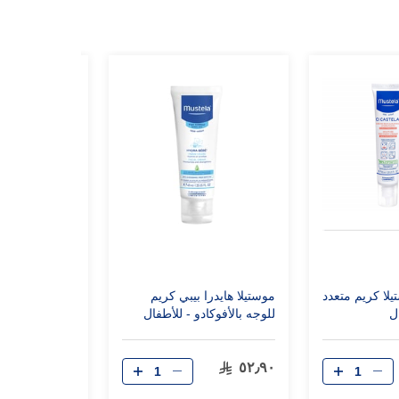
يلا كريم متعدد
موستيلا هايدرا بيبي كريم
موستيلا جل من
ل
للوجه بالأفوكادو - للأطفال
بالأفوكادو 500 مل
(40 مل)
١٠٣٫٥٠
٥٢٫٩٠