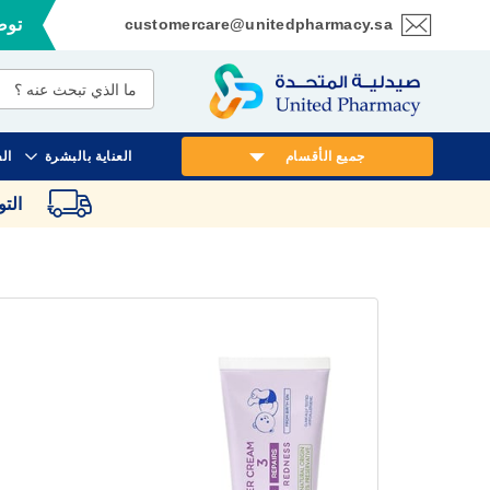
customercare@unitedpharmacy.sa
توصي
تخطي
إلى
المحتوى
جميع الأقسام
العناية بالبشرة
ال
الت
انتقل
إلى
النهاية
معرض
الصور