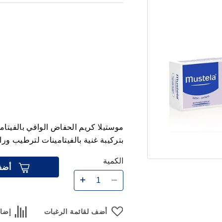
بتركيبة غنية بالفيتامينات لترطيب وراح
الكمية
أضف
أضف لقائمة الرغبات
إضاف