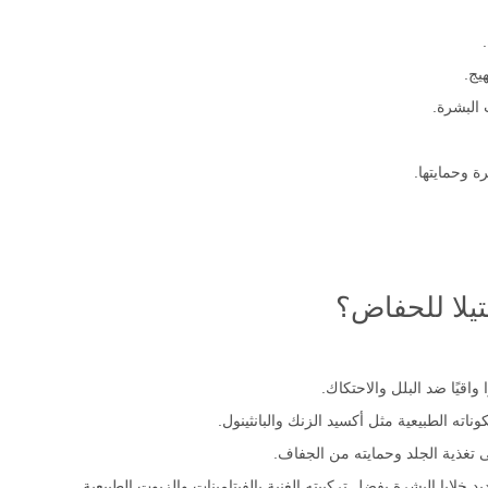
يج.
 وحمايتها.
يلا للحفاض؟
قيًا ضد البلل والاحتكاك.
اته الطبيعية مثل أكسيد الزنك والبانثينول.
غذية الجلد وحمايته من الجفاف.
 خلايا البشرة بفضل تركيبته الغنية بالفيتامينات والزيوت الطبيعية.