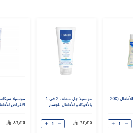
موستيلا شامبو للأطفال (200
موستيلا جل منظف 2 في 1
موستيلا سيكاست
بالأفوكادو للأطفال للجسم
الاغراض للأطفا
والشعر للبشرة العادية (200
مل)
٨٦٫٢٥
٦٣٫٢٥