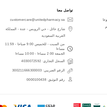
تواصل معنا
وعا
customercare@unitedpharmacy.sa
icon-
email
م
شارع حائل - حي الرويس - جدة - المملكة
العربية السعودية
من السبت - للخميس 9:00 صباحا - 11:59
مساءا
الجمعة 2:00 مساءا - 10:00 مساءا
السجل التجاري: 4030072592
الرقم الضريبي: 300211666300003
رقم التوثيق: 0000100438