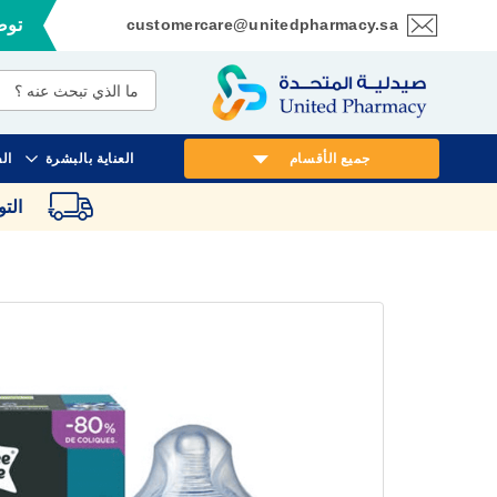
customercare@unitedpharmacy.sa
توصي
تخطي
إلى
المحتوى
جميع الأقسام
العناية بالبشرة
ال
الت
انتقل
إلى
النهاية
معرض
الصور