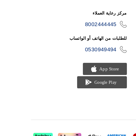
مركز رعاية العملاء
8002444445
icon-
phone
للطلبات من الهاتف أو الواتساب
0530949494
icon-
phone