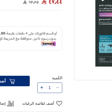
٤٧٫٤٤
٦٣٫٢٥
الكمية
أضف
أضف لقائمة الرغبات
إضاف