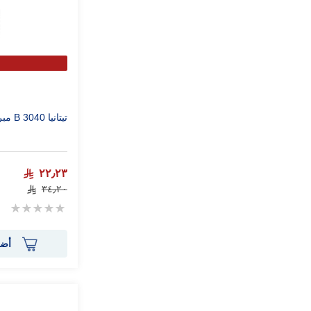
تيتانيا 3040 B مبرد القدم الناعم
٢٢٫٢٣
٣٤٫٢٠
Rating:
0%
أضف