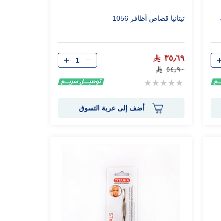
ة
تيتانيا قصاص أظافر 1056
الكمية
٣٥٫٦٩
٥٤٫٩٠
Rating:
0%
أضف إلى عربة التسوق