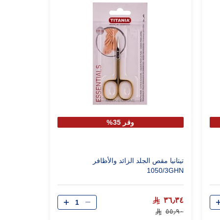
وفر 35%
تيتانيا مقص الجلد الزائد والأظافر
1050/3GHN
الكمية
٣٦٫٣٤
٥٥٫٩٠