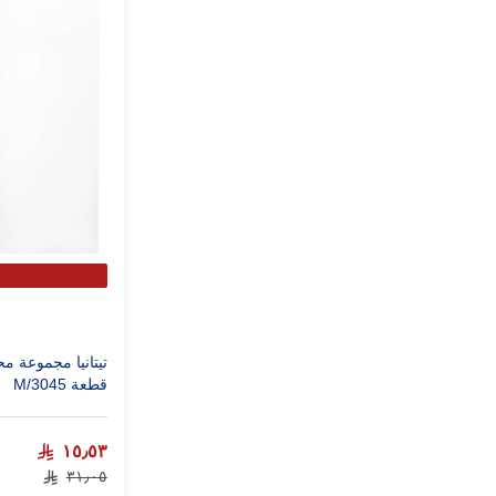
قطعة 3045/M
١٥٫٥٣
٣١٫٠٥