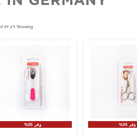
of
٧٢
-
٤٩
Showing
وفر 35%
وفر 35%