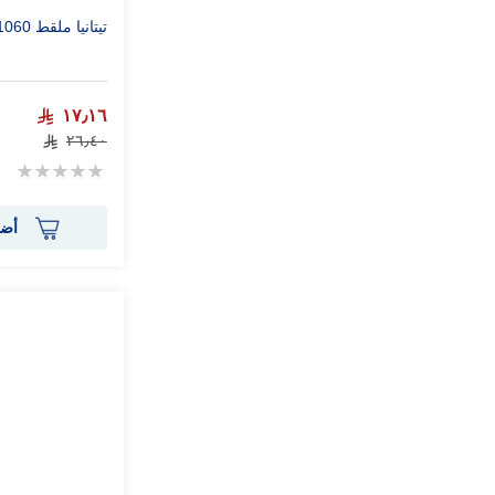
تيتانيا ملقط 1060/GB
١٧٫١٦
٢٦٫٤٠
Rating:
0%
أضف