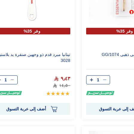
وفر 35%
وفر 35%
بى 1074/GG
تيتانيا مبرد قدم ذو وجهين صنفرة يد بلاست
3028
الكمية
الكمية
٩٫٤٣
١٤٫٥٠
تقييم:
100%
 إلى عربة التسوق
أضف إلى عربة التسوق