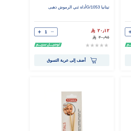
تيتانيا 1053/Gأداة ثني الرموش ذهبى
الكمية
٢٠٫١٢
٣٠٫٩٥
Rating:
0%
أضف إلى عربة التسوق