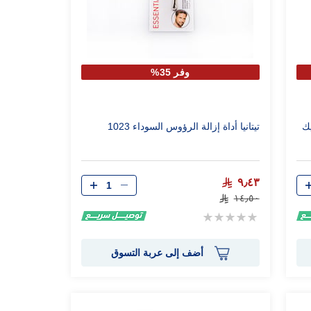
وفر 35%
يك
تيتانيا أداة إزالة الرؤوس السوداء 1023
الكمية
٩٫٤٣
١٤٫٥٠
Rating:
0%
أضف إلى عربة التسوق