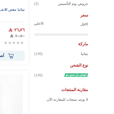
قطع
عروض يوم التأسيس
2
تيتانيا مقص للانف
سعر
الاعلي
الاقل
٢٦٫٢٦
٤٠٫٤٠
Rating:
ماركة
0%
قطع
تيتانيا
136
أضف
نوع الشحن
قطع
136
مقارنة المنتجات
لا يوجد منتجات للمقارنة الآن.