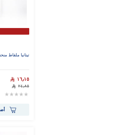
تيتانيا ملقاط منحنى ذه
١٦٫١٥
٢٤٫٨٥
Rating:
0%
أضف