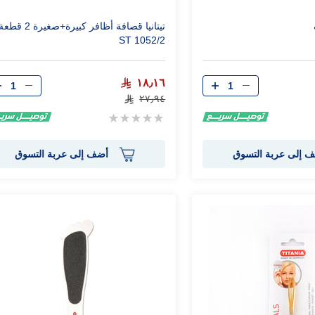
تيتانيا قصافة أظافر كبيرة+صغيرة 2 قطع
1052/2 ST
الكمية
الكمية
١٨٫١٦
٢٧٫٩٤
Rating:
0%
 إلى عربة التسوق
أضف إلى عربة التسوق