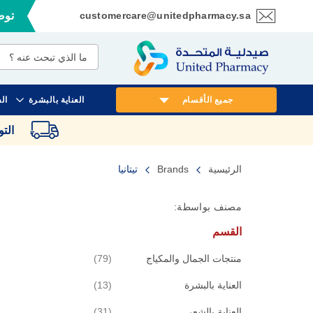
customercare@unitedpharmacy.sa
توصي
تخطي
إلى
المحتوى
جميع الأقسام
العناية بالبشرة
ال
الت
الرئيسية
Brands
تيتانيا
مصنف بواسطة:
القسم
قطع
منتجات الجمال والمكياج
79
قطع
العناية بالبشرة
13
قطع
العناية بالشعر
31