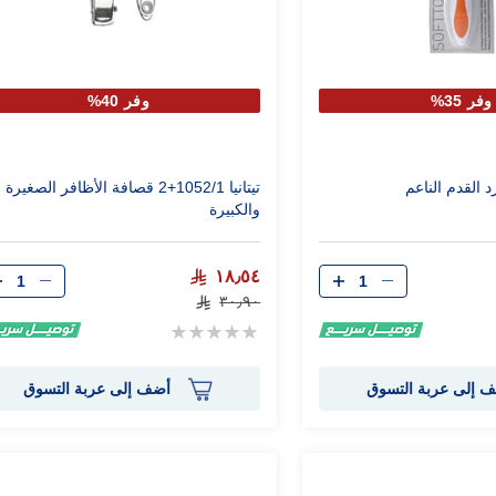
وفر 35%
وفر 40%
تیتانيا 1052/1+2 قصافة الأظافر الصغيرة
والكبيرة
الكمية
الكمية
١٨٫٥٤
٣٠٫٩٠
Rating:
0%
 إلى عربة التسوق
أضف إلى عربة التسوق