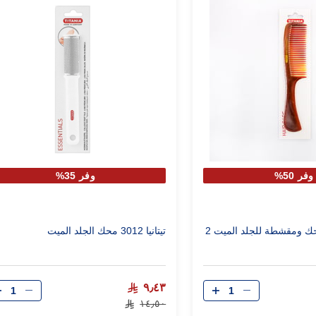
وفر 50%
وفر 35%
تيتانيا مجموعة محك ومقشطة للجلد الميت 2
تيتانيا 3012 محك الجلد الميت
الكمية
الكمية
٩٫٤٣
١٤٫٥٠