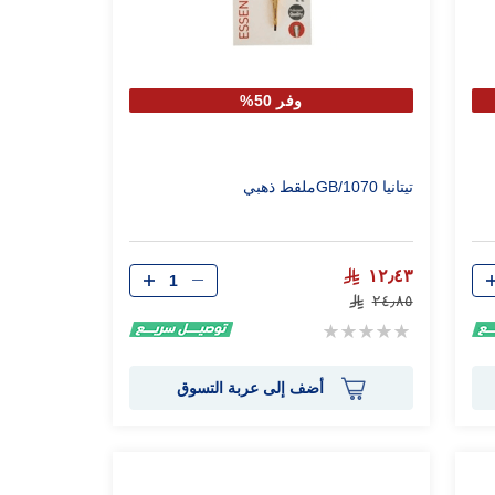
وفر 50%
تيتانيا 1070/GBملقط ذهبي
الكمية
١٢٫٤٣
٢٤٫٨٥
Rating:
0%
أضف إلى عربة التسوق