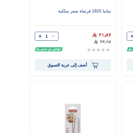
تيتانيا 1825 فرشاة شعر سلكية
الكمية
٢١٫٨٧
٣٣٫٦٥
Rating:
0%
أضف إلى عربة التسوق