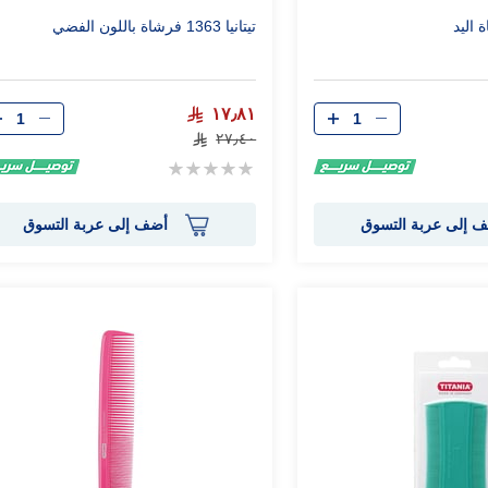
تيتانيا 1363 فرشاة باللون الفضي
الكمية
الكمية
١٧٫٨١
٢٧٫٤٠
Rating:
0%
 إلى عربة التسوق
أضف إلى عربة التسوق