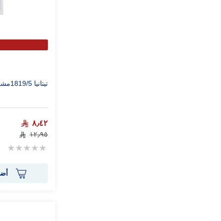
تيتانيا 1819/5مشط لإزالة القمل
٨٫٤٢
١٢٫٩٥
Rating:
0%
أضف