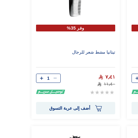
وفر 35%
تيتانيا مشط شعر للرجال
الكمية
٧٫٤١
١١٫٤٠
Rating:
0%
أضف إلى عربة التسوق