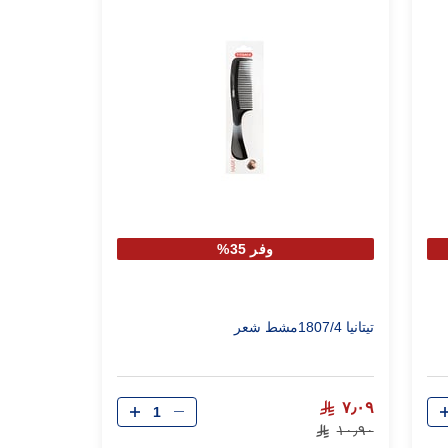
وفر 35%
تيتانيا 1807/4مشط شعر
الكمية
٧٫٠٩
١٠٫٩٠