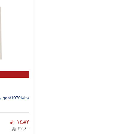
تيتانيا1070/gga ملقط ذهبي
١٤٫٨٢
٢٢٫٨٠