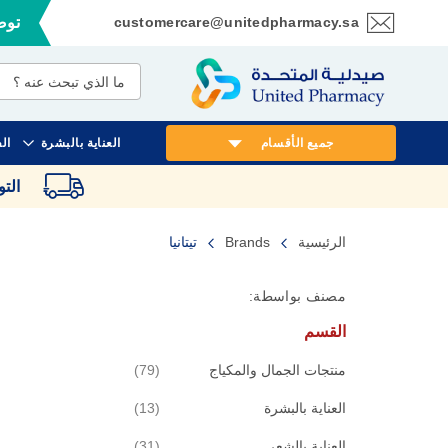
customercare@unitedpharmacy.sa
توصي
تخطي
إلى
المحتوى
جميع الأقسام
العناية بالبشرة
ال
الت
الرئيسية
Brands
تيتانيا
مصنف بواسطة:
القسم
قطع
منتجات الجمال والمكياج
79
قطع
العناية بالبشرة
13
قطع
العناية بالشعر
31