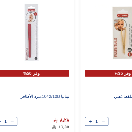
وفر 35%
وفر 50%
تيتانيا 1042/10Bمبرد الأظافر
الكمية
الكمية
٨٫٢٨
١٦٫٥٥