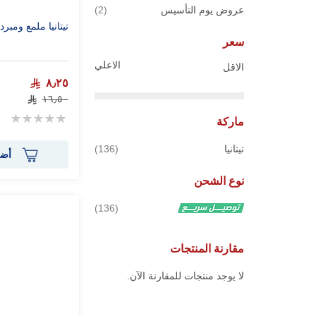
قطع
عروض يوم التأسيس
2
تيتانيا ملمع ومبرد الأ
سعر
الاعلي
الاقل
٨٫٢٥
١٦٫٥٠
Rating:
ماركة
0%
قطع
تيتانيا
136
أضف
نوع الشحن
قطع
136
مقارنة المنتجات
لا يوجد منتجات للمقارنة الآن.