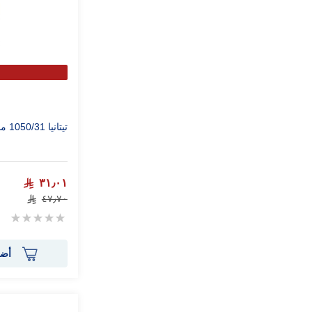
تيتانيا 1050/31 مقص الشعر متوسط الحجم
٣١٫٠١
٤٧٫٧٠
Rating:
0%
أضف