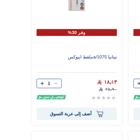
وفر 30%
تيتانيا 1075/aملقط اينوكس
الكمية
١٨٫١٣
٢٥٫٩٠
Rating:
0%
أضف إلى عربة التسوق