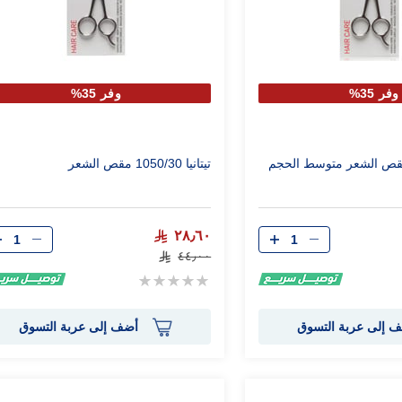
وفر 35%
وفر 35%
تيتانيا 1050/30 مقص الشعر
الكمية
الكمية
٢٨٫٦٠
٤٤٫٠٠
Rating:
0%
 إلى عربة التسوق
أضف إلى عربة التسوق