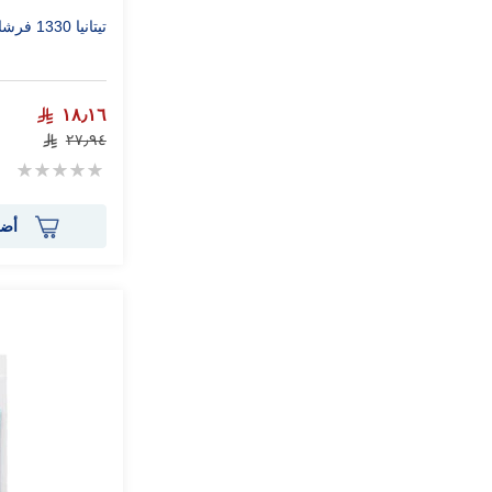
تيتانيا 1330 فرشاة اليد
١٨٫١٦
٢٧٫٩٤
Rating:
0%
أضف