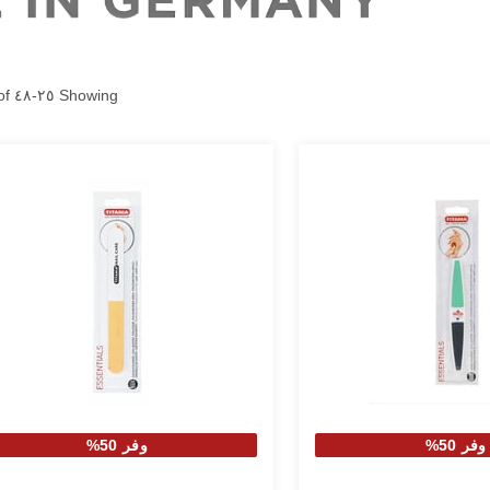
of
٤٨
-
٢٥
Showing
وفر 50%
وفر 50%