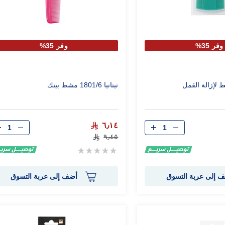
وفر 35%
وفر 35%
تيتانيا 1801/6 مشط بينك
الكمية
الكمية
٦٫١٤
٩٫٤٥
Rating:
0%
 إلى عربة التسوق
أضف إلى عربة التسوق