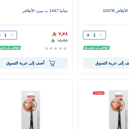
ظافر 1047B
تيتانيا 1447 ب مبرد الأظافر
الكمية
الكمية
٧٫٧٨
١٥٫٥٥
Rating:
0%
 إلى عربة التسوق
أضف إلى عربة التسوق