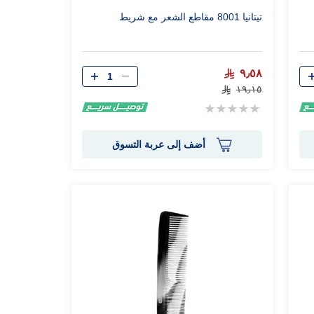
تيتانيا 8001 مقاطع الشعر مع شريط
الكمية
٩٫٥٨
١٩٫١٥
Rating:
0%
أضف إلى عربة التسوق