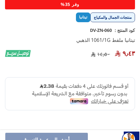
تخطي
وفر 35%
إلى
بداية
تيتانيا
منتجات الجمال والمكياج
معرض
الصور
كود المنتج :
DV-ZN-060
تيتانيا ملقط 1061/1G الذهبي
٩٫٤٣
١٤٫٥٠
أضف إلى عربة التسوق