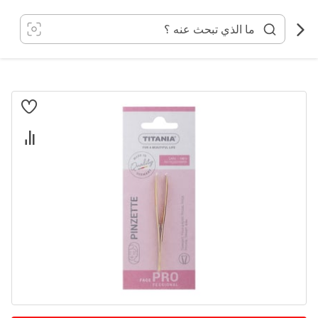
خطي
لى
لمحتوى
انتقل
إلى
النهاية
معرض
الصور