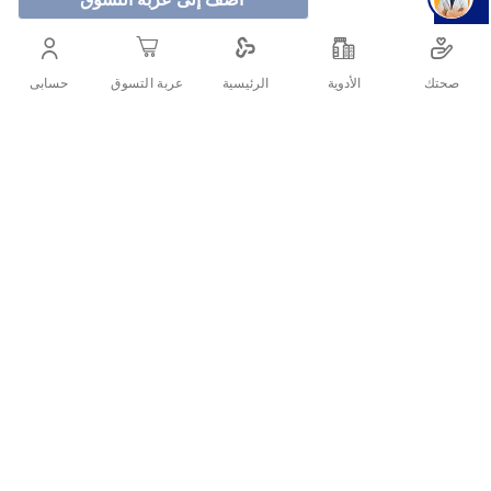
ملقط عالي الجودة مصمم للاستخدام الدقيق وإزالة الشعر
بسهولة وفعالية. يتميز بطلاء ذهبي أنيق يوفر لمسة من الفخامة،
صحتك
الأدوية
حسابى
الرئيسية
عربة التسوق
بينما يضمن التصميم العملي قبضة مريحة وتحكمًا ممتازًا أثناء
الاستخدام.
أنشرها :
التفاصيل
تيتانيا ملقط ذهبي 1061/1G هو أداة تجميل ألمانية دقيقة مصممة لنزع
الشعر الزائد بدقة وسلاسة. يتميز بتصميم مائل ومقبض مريح يساعد على
إزالة الشعيرات القصيرة من الجذور بسهولة، مما يجعله مثاليًا للحواجب
ومناطق الوجه الحساسة.
ما هي مواصفات تيتانيا ملقط 1061/1G