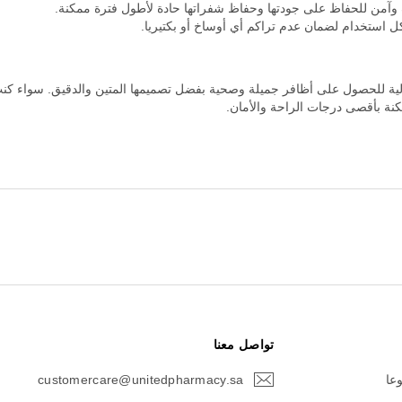
آمن للحفاظ على جودتها وحفاظ شفراتها حادة لأطول فترة ممكنة.
ل استخدام لضمان عدم تراكم أي أوساخ أو بكتيريا.
انيا 1050/3HN هي الأداة المثالية للحصول على أظافر جميلة وصحية بفضل تصميمها المتين والدقيق
ة بأقصى درجات الراحة والأمان.
تواصل معنا
وعا
customercare@unitedpharmacy.sa
icon-
email