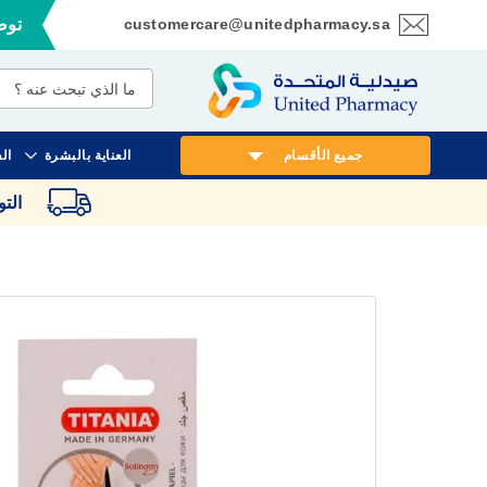
customercare@unitedpharmacy.sa
توصي
تخطي
إلى
المحتوى
جميع الأقسام
العناية بالبشرة
ال
الت
انتقل
إلى
النهاية
معرض
الصور