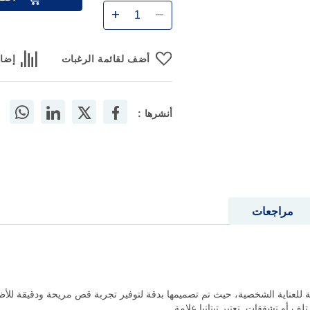
أضف لقائمة الرغبات
إضاف
أنشرها :
مراجعات
الأظافر تيتانيا 1050/3HN أداة مثالية للعناية الشخصية، حيث تم تصميمها بدقة لتوفير تجربة قص مر
تلف أو تشققات. تعتبر تيتانيا علامة