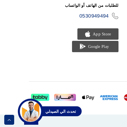
للطلبات من الهاتف أو الواتساب
0530949494
icon-
phone
تحدث الي الصيدلي