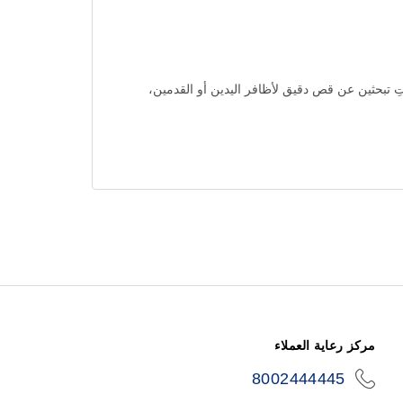
. سواء كنتِ تبحثين عن قص دقيق لأظافر اليدين أو القدمين،
مركز رعاية العملاء
8002444445
icon-
phone