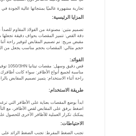
تجارية مشهورة عالميًا بمنتجاتها عالية الجودة في
المزايا الرئيسية:
تصميم متين: مصنوعة من الفولاذ المقاوم للصدأ 
دقة القص: تتميز المقصات بحواف دقيقة تجعلها مثا
مقبض مريح: تم تصميم المقابض لتوفير راحة أثنا
حجم مثالي: المقصات بحجم مناسب يجعل من السهل
الفوائد:
قص دقيق وسهل: مقصات تيتانيا 1050/3HN توفر تجربة قص دقيقة للأظافر، مما يجعلها الخيار المثالي للمانيكير والبيديكير.
مناسبة لجميع أنواع الأظافر: سواء كانت أظافرك ن
راحة أثناء الاستخدام: يتميز تصميم المقابض با
طريقة الاستخدام:
ابدأ بوضع المقصات بعناية على الأظافر التي ترغ
اضغط برفق على المقابض لقص الأظافر، مع الت
يمكنك تكرار العملية للأظافر الأخرى للحصول ع
الاحتياطات:
تجنب الضغط المفرط: تجنب الضغط الزائد على الم