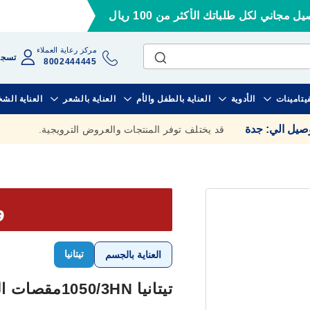
ل مجاني لكل طلباتك الأكثر من 100 ريال
مركز رعاية العملاء
تسجي
8002444445
فيتامينات
الأدوية
العناية بالطفل والأم
العناية بالشعر
العناية الش
وصيل الي
:
جدة
قد يختلف توفر المنتجات والعروض الترويجية.
وف
تيتانيا
العناية بالجسم
تيتانيا 1050/3HNمقصات الأظافر