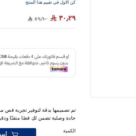
كن الاول في تقييم هذا المنتج
٣٠٫٢٩
٤٦٫٦٠
تم تصميمها بدقة لتوفير تجربة قص مر
حادة وصلبة تضمن لكِ قصًا متقنًا ودق
الكمية
أضف