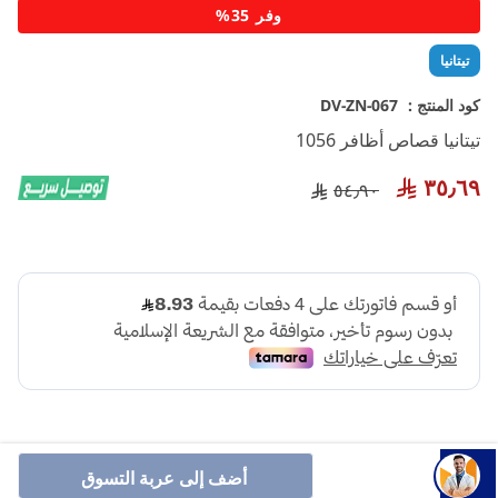
تخطي
وفر 35%
إلى
بداية
تيتانيا
معرض
الصور
كود المنتج :
DV-ZN-067
تيتانيا قصاص أظافر 1056
٣٥٫٦٩
٥٤٫٩٠
أضف إلى عربة التسوق