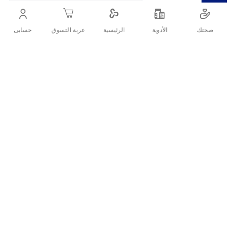
أنشرها :
صحتك
الأدوية
حسابى
الرئيسية
عربة التسوق
التفاصيل
قصافة أظافر مصنوعة من الفولاذ المقاوم للصدأ
تقييمات العملاء
اكتب تقييم