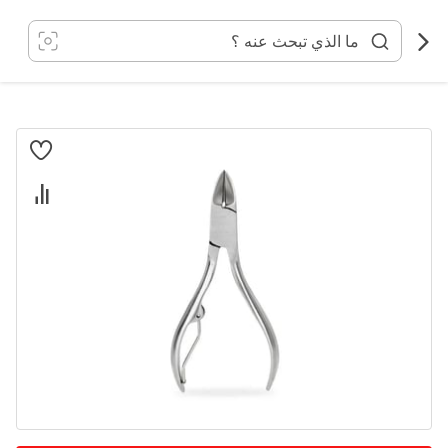
خطي
لى
لمحتوى
انتقل
إلى
النهاية
معرض
الصور