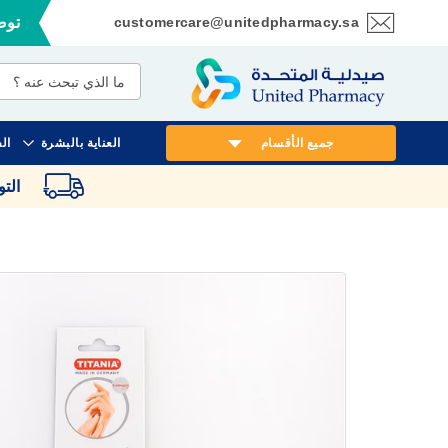
customercare@unitedpharmacy.sa
توصي
تخطي
إلى
المحتوى
جميع الأقسام
العناية بالبشرة
ال
الت
انتقل
إلى
النهاية
معرض
الصور