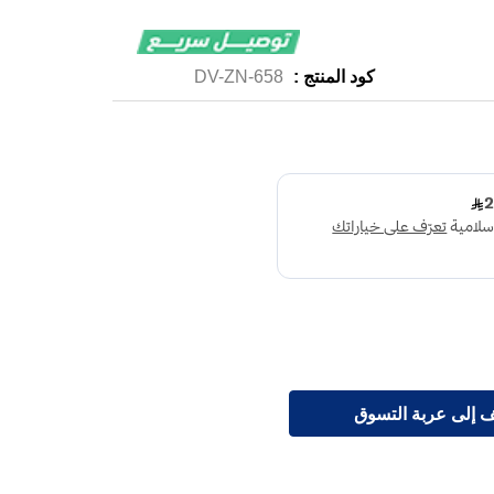
كود المنتج :
DV-ZN-658
 إلى عربة التسوق