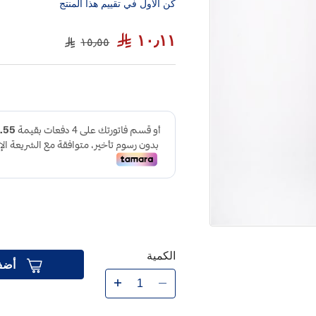
كن الاول في تقييم هذا المنتج
١٠٫١١
١٥٫٥٥
الكمية
أضف