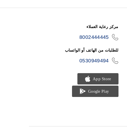
مركز رعاية العملاء
8002444445
icon-
phone
للطلبات من الهاتف أو الواتساب
0530949494
icon-
phone