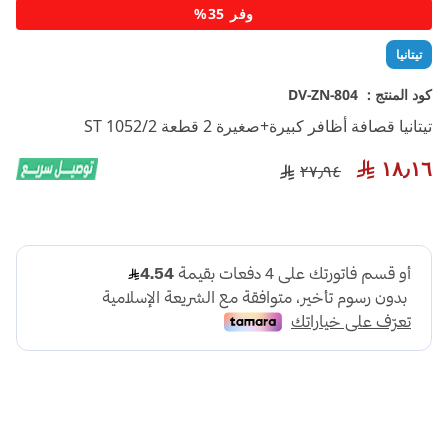
تخطي
وفر 35%
إلى
بداية
تيتانيا
معرض
الصور
كود المنتج :
DV-ZN-804
تيتانيا قصافة أظافر كبيرة+صغيرة 2 قطعة 1052/2 ST
١٨٫١٦
٢٧٫٩٤