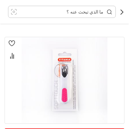
خطي
لى
لمحتوى
انتقل
إلى
النهاية
معرض
الصور