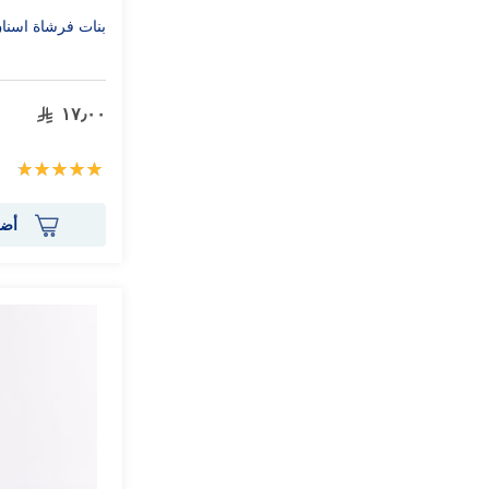
بنات فرشاة اسنان 
١٧٫٠٠
تقييم:
100%
أضف