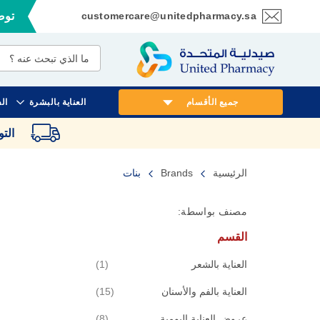
customercare@unitedpharmacy.sa
توصي
تخطي
إلى
المحتوى
جميع الأقسام
العناية بالبشرة
ال
الت
الرئيسية
Brands
بنات
مصنف بواسطة:
القسم
قطعة
العناية بالشعر
1
قطع
العناية بالفم والأسنان
15
قطع
عروض العناية اليومية
8