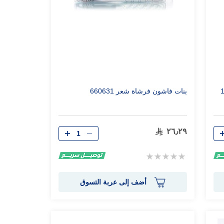
168 فرشاة أسنان أكروباتن ناعمة 1
بنات فاشون فرشاة شعر 660631
الكمية
٢٦٫٢٩
Rating:
0%
أضف إلى عربة التسوق