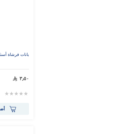
بانات فرشاة أسن
٣٫٥٠
Rating:
0%
أضف