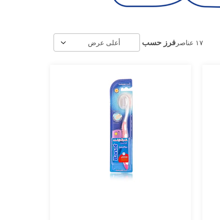
فرز حسب
١٧
عناصر