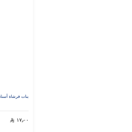
بنات فرشاة أسنا
١٧٫٠٠