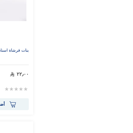
بنات فرشاة اسنان
٢٢٫٠٠
Rating:
0%
أضف