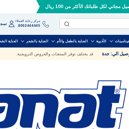
ل مجاني لكل طلباتك الأكثر من 100 ريال
مركز رعاية العملاء
تسجي
8002444445
فيتامينات
الأدوية
العناية بالطفل والأم
العناية بالشعر
العناية الش
وصيل الي
:
جدة
قد يختلف توفر المنتجات والعروض الترويجية.