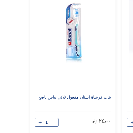
بنات فرشاة اسنان مفعول ثلاثي بياض ناصع
الكمية
٢٤٫٠٠