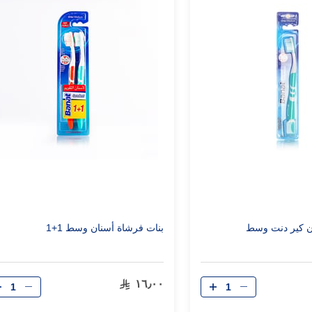
ن كير دنت وسط
بنات فرشاة أسنان وسط 1+1
الكمية
الكمية
١٦٫٠٠