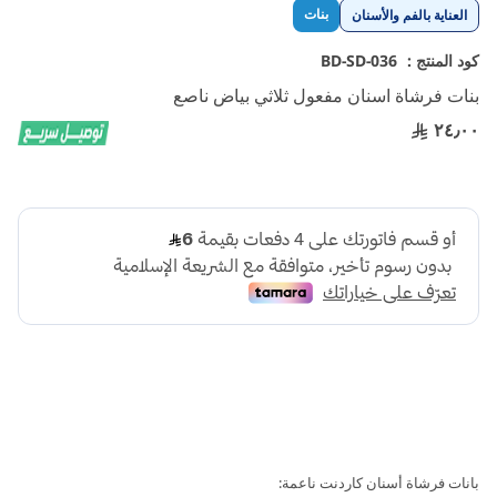
تخطي
بنات
العناية بالفم والأسنان
إلى
بداية
كود المنتج :
BD-SD-036
معرض
بنات فرشاة اسنان مفعول ثلاثي بياض ناصع
الصور
٢٤٫٠٠
بانات فرشاة أسنان كاردنت ناعمة: