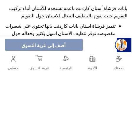
بانات فرشاة أسنان كاردنت ناعمة تستخدم للأسنان أثناء تركيب
التقويم حيث تقوم بالتنظيف الفعال للاسنان حول التقويم
تتميز فرشاة اسنان بانات كاردنت بانها تحتوي علي شعيرات
مقصوصه توفر تنظيف الاسنان اسهل بكثير وفعاله حول
تقويم الاسنان .
أضف إلى عربة التسوق
وجود مرونة بالفرشاة تساعد على منع تلف العنق من خلال
تقليل الضغط على الاسنان واللثة أثناء تنظيف الأسنان
بالفرشاة .
صحتك
الأدوية
حسابى
الرئيسية
عربة التسوق
وجود مطاط يغطي المقبض يمنع انزلاقها ويمنح تنظيف
الاسنان بشكل فعال وسهل .
أنشرها :
التفاصيل