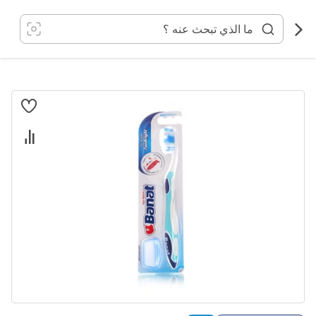
خطي
لى
لمحتوى
انتقل
إلى
النهاية
معرض
الصور