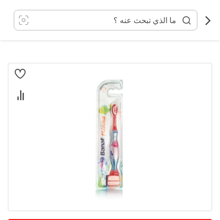
خطي
لى
لمحتوى
انتقل
إلى
النهاية
معرض
الصور