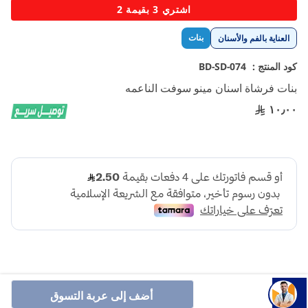
تخطي
اشتري 3 بقيمة 2
إلى
بداية
بنات
العناية بالفم والأسنان
معرض
الصور
كود المنتج :
BD-SD-074
بنات فرشاة اسنان مينو سوفت الناعمه
١٠٫٠٠
أضف إلى عربة التسوق