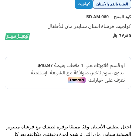
تخطي
كولجيت
العناية بالفم والأسنان
إلى
بداية
كود المنتج :
BD-AM-060
معرض
كولجيت فرشاة أسنان سبايدر مان للأطفال
الصور
٦٧٫٨٥
اجعل تنظيف الأسنان وقتًا ممتعًا توفره لطفلك مع فرشاة مينيونز
الصوتية سبايدر مان التي ترشده لمدة دقيقتين وتكافئه بعد كل