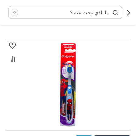
خطي
لى
لمحتوى
انتقل
إلى
النهاية
معرض
الصور