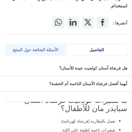
استخدام.
أنشرها :
التفاصيل
الأسئلة الشائعة حول المنتج
في عالم العناية اليومية بصحة الفم، تلعب فرشاة الأسنان دورًا حاسمًا لا
هل فرشاة أسنان كولجيت جيدة للأسنان؟
يمكن تجاهله. ومن بين العلامات التي أثبتت جدارتها على مدار سنوات
طويلة، تبرز كولجيت كخيار موثوق لدى الملايين.للعنايه اليوميه بالفم
أيهما أفضل فرشاة الأسنان الناعمة أم الخشنة؟
والحصول على اسنان نظيفه ونفس منعش والقضاء على التسوس
ما مميزات كولجيت فرشاة أسنان
سبايدر مان للأطفال؟
تعمل بالبطارية (فرشاة كهربائية).
شعيرات ناعمة لطيفة على اللثة.