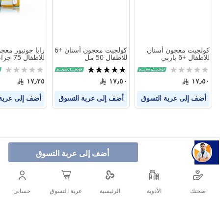
كولجيت معجون أسنان
كولجيت معجون أسنان +6
رايا جونيور معج
للاطفال +6 باربي
للاطفال 50 مل
للاطفال 75 جرام بالمانجو
Rating:
تقييم:
Rating:
0%
100%
0%
١٧٫٢٥
١٧٫٥٠
١٧٫٥٠
أضف إلى عربة التسوق
أضف إلى عربة التسوق
أضف إلى عربة
أضف إلى عربة التسوق
صحتك
الأدوية
حسابى
الرئيسية
عربة التسوق