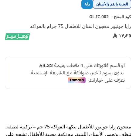
تخطي
راية
العناية بالفم والأسنان
إلى
بداية
كود المنتج :
GL-IC-002
معرض
رايا جونيور معجون اسنان للاطفال 75 جرام بالفواكه
الصور
١٧٫٢٥
معجون رايا جونيور للأطفال بنكهة الفواكه 75 جم – تركيبة لطيفة
تنظف وتحمي الأسنان اللبنية، مع نكهة محببة للأطفال تشجع على