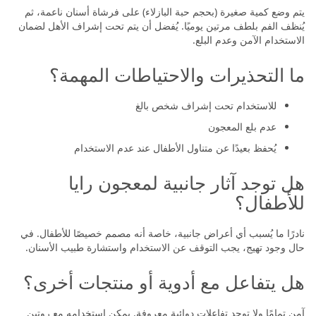
يتم وضع كمية صغيرة (بحجم حبة البازلاء) على فرشاة أسنان ناعمة، ثم
يُنظف الفم بلطف مرتين يوميًا. يُفضل أن يتم تحت إشراف الأهل لضمان
الاستخدام الآمن وعدم البلع.
ما التحذيرات والاحتياطات المهمة؟
للاستخدام تحت إشراف شخص بالغ
عدم بلع المعجون
يُحفظ بعيدًا عن متناول الأطفال عند عدم الاستخدام
هل توجد آثار جانبية لمعجون رايا
للأطفال؟
نادرًا ما يُسبب أي أعراض جانبية، خاصة أنه مصمم خصيصًا للأطفال. في
حال وجود تهيج، يجب التوقف عن الاستخدام واستشارة طبيب الأسنان.
هل يتفاعل مع أدوية أو منتجات أخرى؟
آمن تمامًا ولا توجد تفاعلات دوائية معروفة. يمكن استخدامه مع روتين