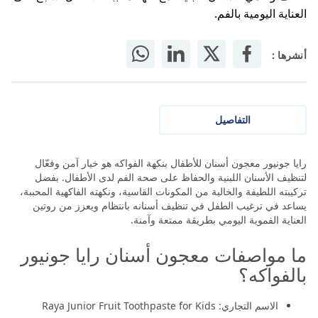
العناية اليومية بالفم.
أنشرها :
التفاصيل
رايا جونيور معجون أسنان للأطفال بنكهة الفواكه هو خيار آمن وفعّال
لتنظيف الأسنان اللبنية والحفاظ على صحة الفم لدى الأطفال. بفضل
تركيبته اللطيفة والخالية من المكونات القاسية، ونكهته الفاكهية المحببة،
يساعد في ترغيب الطفل في تنظيف أسنانه بانتظام ويعزز من روتين
العناية الفموية اليومي بطريقة ممتعة وآمنة.
ما مواصفات معجون أسنان رايا جونيور
بالفواكه؟
الاسم التجاري: Raya Junior Fruit Toothpaste for Kids