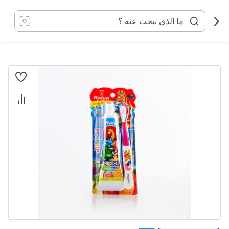
خطي
لى
لمحتوى
انتقل
إلى
النهاية
معرض
الصور