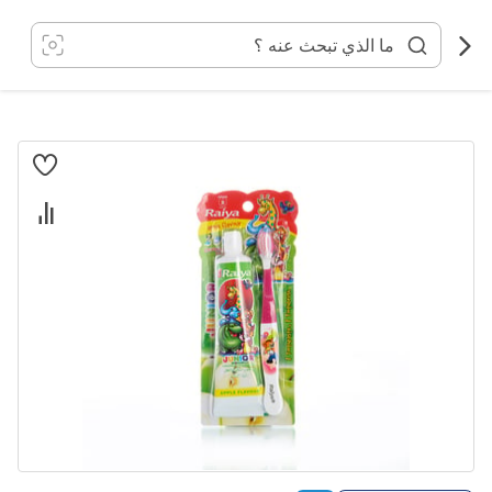
خطي
لى
لمحتوى
انتقل
إلى
النهاية
معرض
الصور