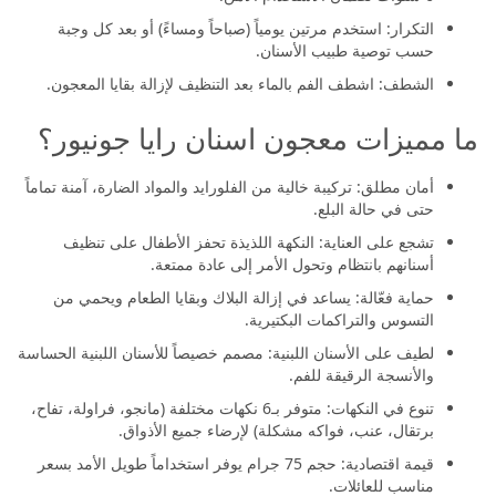
التكرار: استخدم مرتين يومياً (صباحاً ومساءً) أو بعد كل وجبة
حسب توصية طبيب الأسنان.
الشطف: اشطف الفم بالماء بعد التنظيف لإزالة بقايا المعجون.
ما مميزات معجون اسنان رايا جونيور؟
أمان مطلق: تركيبة خالية من الفلورايد والمواد الضارة، آمنة تماماً
حتى في حالة البلع.
تشجع على العناية: النكهة اللذيذة تحفز الأطفال على تنظيف
أسنانهم بانتظام وتحول الأمر إلى عادة ممتعة.
حماية فعّالة: يساعد في إزالة البلاك وبقايا الطعام ويحمي من
التسوس والتراكمات البكتيرية.
لطيف على الأسنان اللبنية: مصمم خصيصاً للأسنان اللبنية الحساسة
والأنسجة الرقيقة للفم.
تنوع في النكهات: متوفر بـ6 نكهات مختلفة (مانجو، فراولة، تفاح،
برتقال، عنب، فواكه مشكلة) لإرضاء جميع الأذواق.
قيمة اقتصادية: حجم 75 جرام يوفر استخداماً طويل الأمد بسعر
مناسب للعائلات.