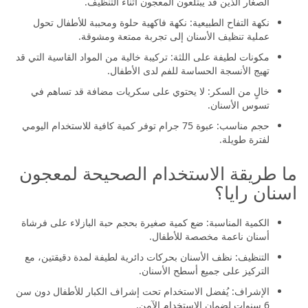
الصغار الذين قد يبتلعون المعجون أثناء التنظيف.
نكهة التفاح الطبيعية: نكهة فاكهية حلوة ومحببة للأطفال تحول
عملية تنظيف الأسنان إلى تجربة ممتعة ومشوقة.
مكونات لطيفة على اللثة: تركيبة خالية من المواد القاسية التي قد
تهيج الأنسجة الحساسة للفم لدى الأطفال.
خالٍ من السكر: لا يحتوي على سكريات مضافة قد تساهم في
تسوس الأسنان.
حجم مناسب: عبوة 75 جرام توفر كمية كافية للاستخدام اليومي
لفترة طويلة.
ما طريقة الاستخدام الصحيحة لمعجون
اسنان رايا؟
الكمية المناسبة: ضع كمية صغيرة بحجم حبة البازلاء على فرشاة
أسنان ناعمة مخصصة للأطفال.
التنظيف: نظف الأسنان بحركات دائرية لطيفة لمدة دقيقتين، مع
التركيز على جميع أسطح الأسنان.
الإشراف: يُفضل الاستخدام تحت إشراف الكبار للأطفال دون سن
6 سنوات لضمان الاستخدام الآمن.