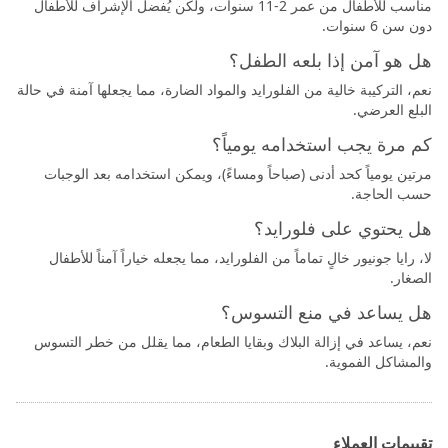
مناسب للأطفال من عمر 2-11 سنوات، ولكن يُفضل الإشراف للأطفال
دون سن 6 سنوات.
هل هو آمن إذا بلعه الطفل؟
نعم، التركيبة خالية من الفلورايد والمواد الضارة، مما يجعلها آمنة في حالة
البلع العرضي.
كم مرة يجب استخدامه يومياً؟
مرتين يومياً كحد أدنى (صباحاً ومساءً)، ويمكن استخدامه بعد الوجبات
حسب الحاجة.
هل يحتوي على فلورايد؟
لا، رايا جونيور خالٍ تماماً من الفلورايد، مما يجعله خياراً آمناً للأطفال
الصغار.
هل يساعد في منع التسوس؟
نعم، يساعد في إزالة البلاك وبقايا الطعام، مما يقلل من خطر التسوس
والمشاكل الفموية.
تقييمات العملاء