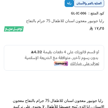
تخطي
راية
العناية بالفم والأسنان
إلى
بداية
كود المنتج :
GL-IC-006
معرض
رايا جونيور معجون اسنان للاطفال 75 جرام بالتفاح
الصور
١٧٫٢٥
رايا جونيور معجون اسنان للاطفال 75 جرام بالتفاح معجون
الاسنان رايا الذي يُنتج خصيصًا للأطفال لا يحتوي على تركيبة