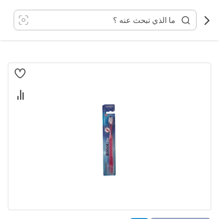
خطي
لى
لمحتوى
انتقل
إلى
النهاية
معرض
الصور