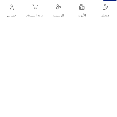
الأسنان.
صحتك
الأدوية
حسابى
الرئيسية
عربة التسوق
أنشرها :
التفاصيل
الأسئلة الشائعة حول المنتج
يجب عليك غسل أسنانك جيدا من مرتين الى 3 مرات بعد الاكل وقبل
كل كم تبدل فرشاة الأسنان؟
النوم حتى تحميها من تكون البلاك او بقايا الاكل حتي لا يحدث تسوس
بالاسنان او تغير في رائحة الفم.
أيهما أفضل فرشاة الأسنان الناعمة أم الخشنة؟
ما مميزات بانات فرشاة أسنان سليم
وسط؟
تترك الفم نظيف.
مصنعة بإحكام من شعيرات مدببة.