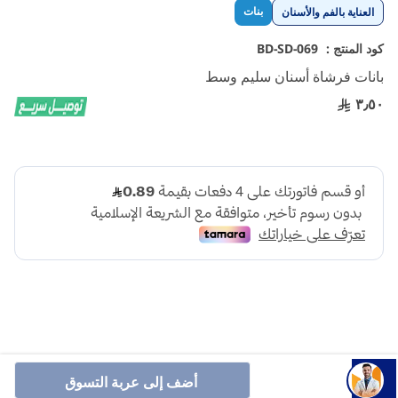
تخطي
بنات
العناية بالفم والأسنان
إلى
بداية
كود المنتج :
BD-SD-069
معرض
بانات فرشاة أسنان سليم وسط
الصور
٣٫٥٠
تتميز فرشاة أسنان بانات كاردنت بأنها تحتوي علي شعيرات
أضف إلى عربة التسوق
مقصوصه توفر تنظيف الأسنان أسهل بكثير وفعاله حول تقويم