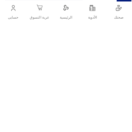
العملي والشعيرات المرنة المناسبة لجميع أنواع الشعر.
صحتك
الأدوية
حسابى
الرئيسية
عربة التسوق
أنشرها :
التفاصيل
بانات فاشون فرشاة شعر 660631 (Banat Fashion Hair Brush) هي
فرشاة أنيقة من علامة بانات الشهيرة، مصممة لتصفيف الشعر بسهولة
وتنعيم الخصلات مع تقليل التشابك والتقصف.
ما هي مواصفات بانات فاشون فرشاة
شعر 660631؟
العلامة التجارية: بانات Banat.
النوع: فرشاة شعر لتصفيف الشعر اليومي.