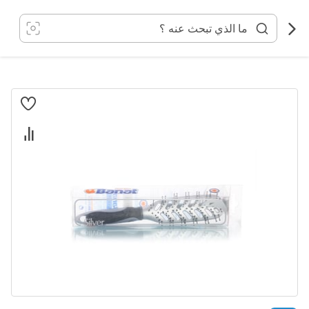
خطي
لى
لمحتوى
انتقل
إلى
النهاية
معرض
الصور